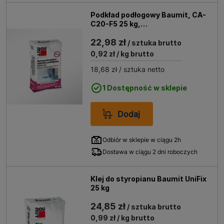
Podkład podłogowy Baumit, CA-
C20-F5 25 kg,
samopoziomujący, 20-80 mm
22,98 zł
/ sztuka brutto
0,92 zł
/ kg brutto
18,68 zł
/ sztuka netto
1 Dostępność w sklepie
Dodaj
Odbiór w sklepie w ciągu 2h
Dostawa w ciągu 2 dni roboczych
Klej do styropianu Baumit UniFix
25 kg
24,85 zł
/ sztuka brutto
0,99 zł
/ kg brutto