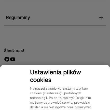
Regulaminy
Śledź nas!
Dostępność
Ustawienia plików
cookies
Na naszej stronie korzystamy z plików
cookies (ciasteczek) i podobnych
technologii. Po co to robimy? Dzięki nim
Mapa Strony:
Kategorie
Produkty
Marki
CMS
możemy usprawniać serwis, prowadzić
działania marketingowe oraz pokazywać