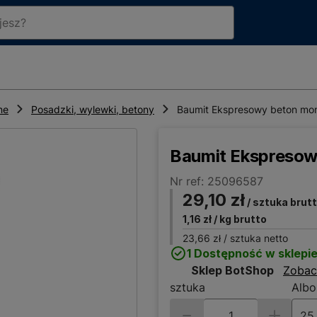
ne
Posadzki, wylewki, betony
Baumit Ekspresowy beton mo
Baumit Ekspreso
Nr ref: 25096587
29,10 zł
/ sztuka brut
1,16 zł
/ kg brutto
23,66 zł
/ sztuka netto
1 Dostępność w sklepi
Sklep BotShop
Zobac
sztuka
Albo