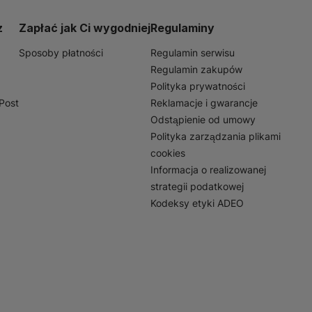
h pracach budowlanych.
 wykonywania różnych
z
Zapłać jak Ci wygodniej
Regulaminy
nowych oraz innych
lektrycznych ani innych
Sposoby płatności
Regulamin serwisu
cujesz wewnątrz, czy na
Regulamin zakupów
ość na lata.
Polityka prywatności
nPost
Reklamacje i gwarancje
Odstąpienie od umowy
Polityka zarządzania plikami
cookies
Informacja o realizowanej
strategii podatkowej
Kodeksy etyki ADEO