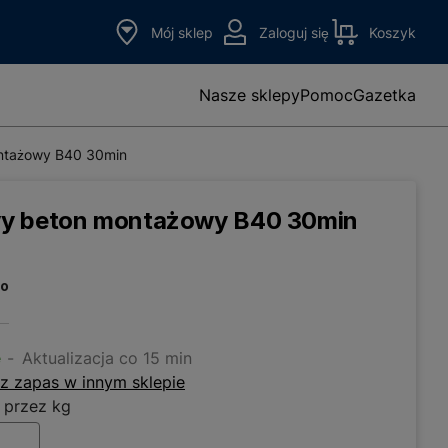
Mój sklep
Zaloguj się
Koszyk
Nasze sklepy
Pomoc
Gazetka
ntażowy B40 30min
wy beton montażowy B40 30min
to
e
Aktualizacja co 15 min
z zapas w innym sklepie
 przez kg