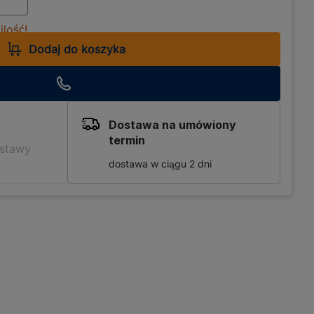
lość!
Dodaj do koszyka
Dostawa na umówiony
termin
ostawy
dostawa w ciągu 2 dni
izuje Twoje podejście do