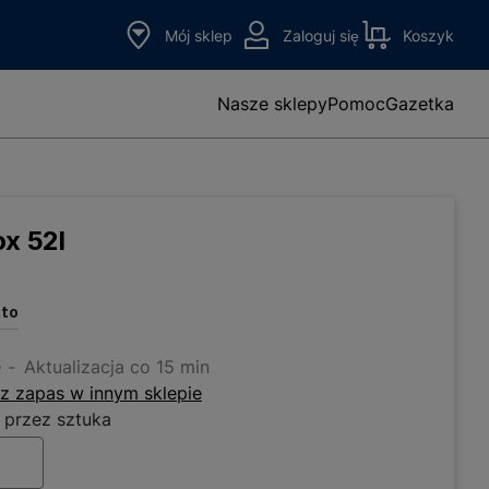
Mój sklep
Zaloguj się
Koszyk
Nasze sklepy
Pomoc
Gazetka
ox 52l
tto
e
Aktualizacja co 15 min
z zapas w innym sklepie
 przez sztuka