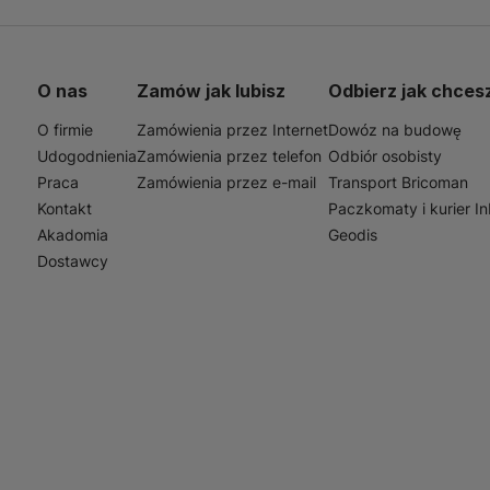
w czy narzędzi. Idealny do organizacji przestrzeni w sza
uniwersalności pojemnik ten jest nieocenionym pomocniki
O nas
Zamów jak lubisz
Odbierz jak chces
O firmie
Zamówienia przez Internet
Dowóz na budowę
Udogodnienia
Zamówienia przez telefon
Odbiór osobisty
Praca
Zamówienia przez e-mail
Transport Bricoman
Kontakt
Paczkomaty i kurier I
Akadomia
Geodis
Dostawcy