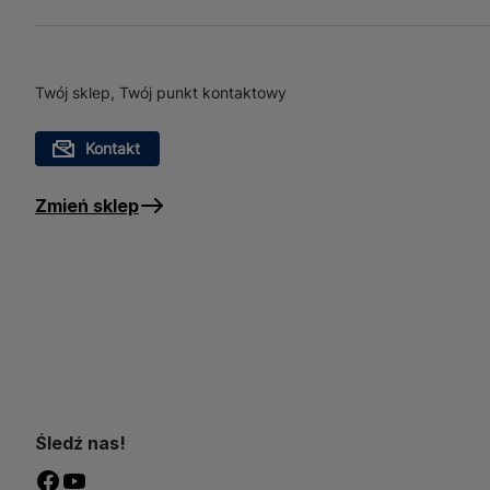
ubrań, zabawek, dokumentó
strychach. Dzięki swojej 
każdym domu.
Twój sklep, Twój punkt kontaktowy
Kontakt
Zmień sklep
Śledź nas!