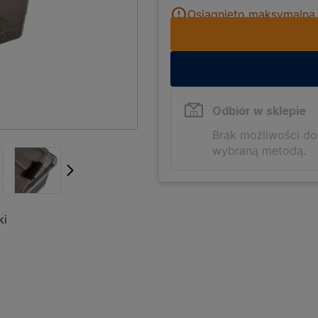
Osiągnięto maksymalną i
Odbiór w sklepie
Brak możliwości d
wybraną metodą.
ki