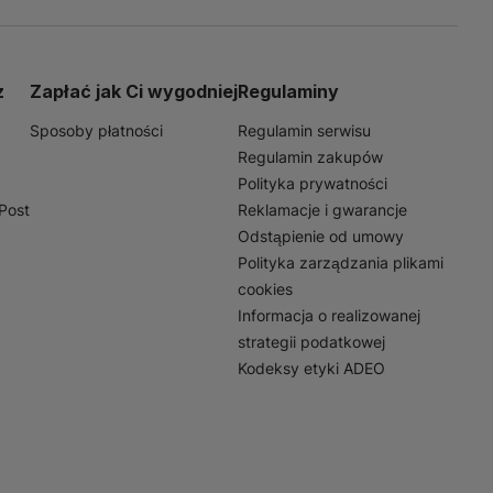
fach, piwnicach czy na
em w utrzymaniu porządku w
z
Zapłać jak Ci wygodniej
Regulaminy
Sposoby płatności
Regulamin serwisu
Regulamin zakupów
Polityka prywatności
nPost
Reklamacje i gwarancje
Odstąpienie od umowy
Polityka zarządzania plikami
cookies
Informacja o realizowanej
strategii podatkowej
Kodeksy etyki ADEO