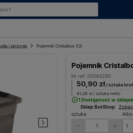
udła i skrzynie
Pojemnik Cristalbox 52l
Pojemnik Cristalb
Nr ref: 25084290
50,90 zł
/ sztuka bru
41,38 zł
/ sztuka netto
1 Dostępność w sklepi
Sklep BotShop
Zobac
sztuka
Albo