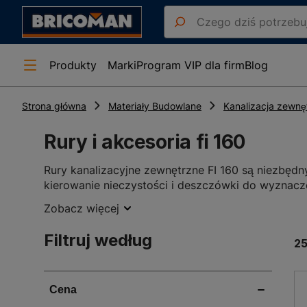
Produkty
Marki
Program VIP dla firm
Blog
Strona główna
Materiały Budowlane
Kanalizacja zewnę
Rury i akcesoria fi 160
Rury kanalizacyjne zewnętrzne FI 160 są niezbędn
kierowanie nieczystości i deszczówki do wyznac
piasku, co jest istotne podczas prac instalacyjny
Zobacz więcej
ekstremalne temperatury oraz uszkodzenia mechan
posiadają gładką powierzchnię, co zapobiega pow
Filtruj według
2
kanalizacyjne FI 160 są również cenione ze wzglę
projektów kanalizacyjnych ze względu na ich pra
System odprowadzania wody - sze