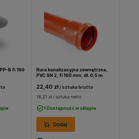
ment zewnętrznych instalacji
towany tak, aby wytrzymać trudne
takich jak PVC, instalacje
z rur o różnych przekrojach,
oprowadzenie instalacji. Ich
cieki z budynku i zapobiegając
PP-B fi 160
Rura kanalizacyjna zewnętrzna,
PVC SN 2, fi 160 mm, dł. 0,5 m
22,40 zł
tto
/ sztuka brutto
18,21 zł
/ sztuka netto
epie
1 Dostępność w sklepie
Dodaj