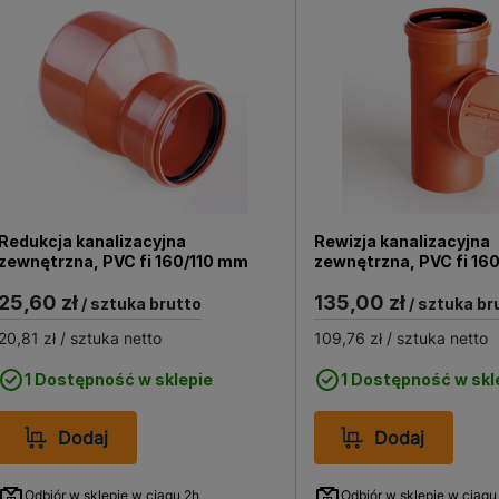
Redukcja kanalizacyjna
Rewizja kanalizacyjna
zewnętrzna, PVC fi 160/110 mm
zewnętrzna, PVC fi 16
25,60 zł
135,00 zł
/ sztuka brutto
/ sztuka br
20,81 zł
/ sztuka netto
109,76 zł
/ sztuka netto
1 Dostępność w sklepie
1 Dostępność w skl
Dodaj
Dodaj
Odbiór w sklepie w ciągu 2h
Odbiór w sklepie w ciągu