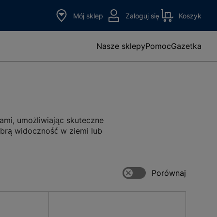
Mój sklep
Zaloguj się
Koszyk
Nasze sklepy
Pomoc
Gazetka
kami, umożliwiając skuteczne
brą widoczność w ziemi lub
 warunki atmosferyczne, w tym
konane z wysokiej jakości PCV,
nie ciągłości przepływu. Rury
hętnie wybierane do różnych
kcesoriów