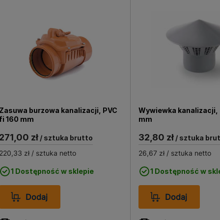
dzania ścieków poza obręb budynku, stanowiąc istotny ele
m, składający się z rur fi 160 i akcesoriów, jest zaprojek
 działanie środków chemicznych. Dzięki użyciu materiałów 
nętrznych. Systemy kanalizacyjne i drenarskie są złożone 
mentów, które umożliwiają prawidłowe i zgodne z projektem p
zpieczne funkcjonowanie całego systemu, odprowadzając ś
Zasuwa burzowa kanalizacji, PVC
Wywiewka kanalizacji, 
fi 160 mm
mm
271,00 zł
32,80 zł
/ sztuka brutto
/ sztuka bru
220,33 zł
/ sztuka netto
26,67 zł
/ sztuka netto
1 Dostępność w sklepie
1 Dostępność w skl
Dodaj
Dodaj