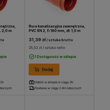
wnętrzna,
Rura kanalizacyjna zewnętrzna,
ł. 2,0 m
PVC SN 2, fi 160 mm, dł. 1,0 m
31,39 zł
tto
/ sztuka brutto
25,52 zł
/ sztuka netto
epie
1 Dostępność w sklepie
Dodaj
 2h
Odbiór w sklepie w ciągu 2h
oboczych
Dostawa w ciągu 2 dni roboczych