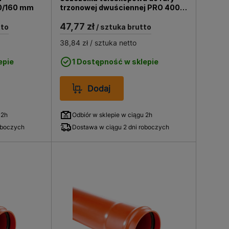
, PVC fi 200/160 mm
trzonowej dwuściennej PRO 400 fi
400 mm
47,77 zł
tto
/ sztuka brutto
38,84 zł
/ sztuka netto
epie
1 Dostępność w sklepie
Dodaj
 2h
Odbiór w sklepie w ciągu 2h
oboczych
Dostawa w ciągu 2 dni roboczych