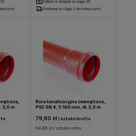
 2h
Odbiór w sklepie w ciągu 2h
oboczych
Dostawa w ciągu 2 dni roboczych
wnętrzna,
Rura kanalizacyjna zewnętrzna,
ł. 3,0 m
PVC SN 4, fi 160 mm, dł. 2,0 m
79,80 zł
tto
/ sztuka brutto
64,88 zł
/ sztuka netto