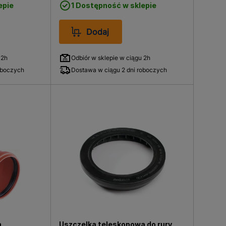
epie
1 Dostępność w sklepie
Dodaj
 2h
Odbiór w sklepie w ciągu 2h
oboczych
Dostawa w ciągu 2 dni roboczych
a
Uszczelka teleskopowa do rury