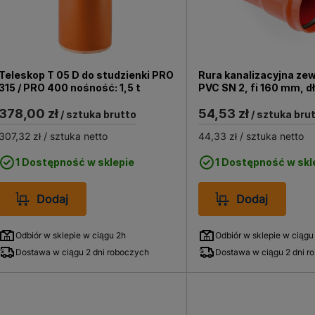
Teleskop T 05 D do studzienki PRO
Rura kanalizacyjna ze
315 / PRO 400 nośność: 1,5 t
PVC SN 2, fi 160 mm, d
378,00 zł
54,53 zł
/ sztuka brutto
/ sztuka bru
307,32 zł
/ sztuka netto
44,33 zł
/ sztuka netto
1 Dostępność w sklepie
1 Dostępność w skl
Dodaj
Dodaj
Odbiór w sklepie w ciągu 2h
Odbiór w sklepie w ciągu
Dostawa w ciągu 2 dni roboczych
Dostawa w ciągu 2 dni r