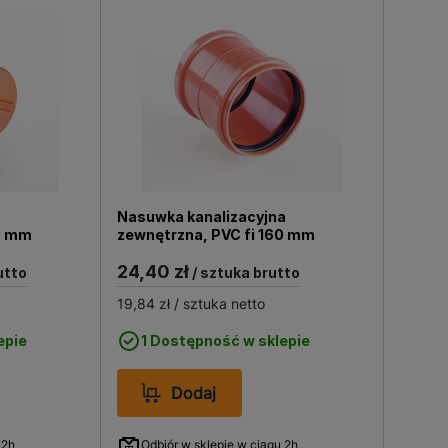
Nasuwka kanalizacyjna
0 mm
zewnętrzna, PVC fi 160 mm
24,40 zł
utto
/ sztuka brutto
19,84 zł
/ sztuka netto
epie
1 Dostępność w sklepie
Dodaj
 2h
Odbiór w sklepie w ciągu 2h