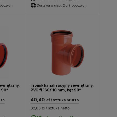
oboczych
Dostawa w ciągu 2 dni roboczych
zewnętrzny,
Trójnik kanalizacyjny zewnętrzny,
t 90°
PVC fi 160/110 mm, kąt 90°
40,40 zł
tto
/ sztuka brutto
32,85 zł
/ sztuka netto