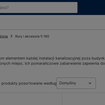
trzna
Rury i akcesoria fi 160
ym elementem każdej instalacji kanalizacyjnej poza budyn
zonych miejsc. Ich pomarańczowe zabarwienie zapewnia do
ch. Rury te wyróżniają się dużą odpornością na różnorodne
iczne, co przekłada się na ich długotrwałą wydajność. Wy
stawaniu kamienia i zatorów, a tym samym ułatwia utrzyma
5
produkty posortowane według
du na swoją lekkość i łatwość montażu, co sprawia, że są c
ktyczność i niezawodność.
roki wybór rur fi 160 i niezbędnych a