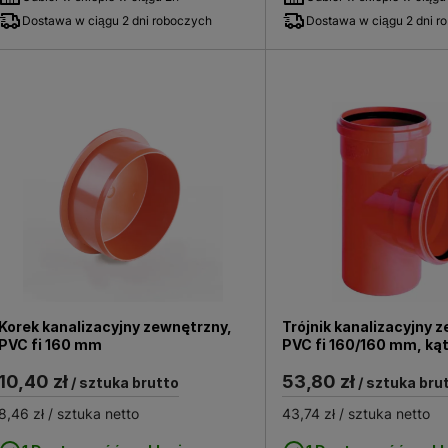
Dostawa w ciągu 2 dni roboczych
Dostawa w ciągu 2 dni r
Korek kanalizacyjny zewnętrzny,
Trójnik kanalizacyjny 
PVC fi 160 mm
PVC fi 160/160 mm, ką
10,40 zł
53,80 zł
/ sztuka brutto
/ sztuka bru
8,46 zł
/ sztuka netto
43,74 zł
/ sztuka netto