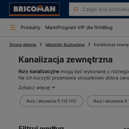
Produkty
Marki
Program VIP dla firm
Blog
Strona główna
Materiały Budowlane
Kanalizacja zewnę
Kanalizacja zewnętrzna
Rury kanalizacyjne
mogą być wykonane z różnego r
Na ich korzyść przemawia stosunkowo dobra cena
Dostępne w naszym sklepie
rury kanalizacyjne
wyr
Zobacz więcej
kanalizacyjne
z PCV cechuje ponadto lekkość, łatwo
Rury i akcesoria fi 110 (15)
Rury i akcesoria fi
Rury i akcesoria do systemu kanal
Oferowane przez nas rury kanalizacyjne zewnętrzn
termiczną i elektryczną. Ponadto nie wydzielają 
asortymencie znajdują się także akcesoria zapewn
Filtruj według