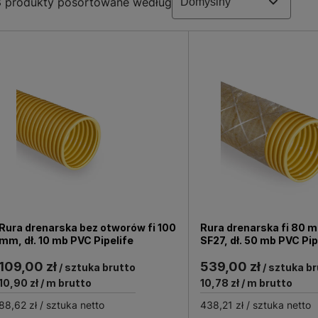
8
produkty posortowane według
wizje czy wywiewki.
ia wody deszczowej
kcesoria drenarskie.
Rura drenarska
stanowi główny element
łce czy w ogrodzie. Wśród dostępnych w naszej ofercie ar
ie jak kolana, trójniki, mufy czy korki drenarskie. Dostę
dto pochodzą od renomowanych polskich i światowych prod
ej od sprawdzonych producentów
e tylko rury, ale także przyłącza kanalizacyjne, kształtki, 
erowane przez nas produkty pochodzą od renomowanych pro
zyw sztucznych, gwarantujących niezawodność i sprawne 
ież kompletną oczyszczalnie ścieków. Sprawdź nasz asortyme
Rura drenarska bez otworów fi 100
Rura drenarska fi 80 m
mm, dł. 10 mb PVC Pipelife
SF27, dł. 50 mb PVC Pip
109,00 zł
539,00 zł
/ sztuka brutto
/ sztuka br
10,90 zł
/ m brutto
10,78 zł
/ m brutto
88,62 zł
/ sztuka netto
438,21 zł
/ sztuka netto