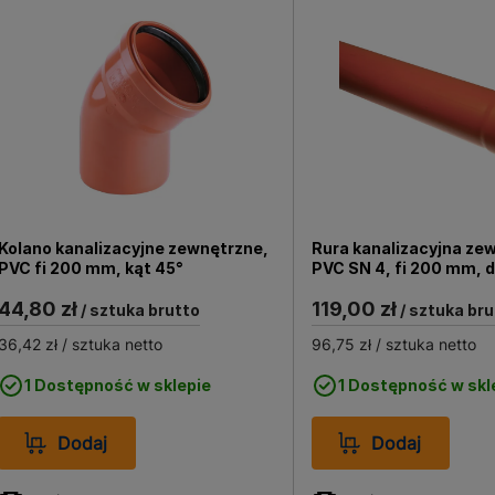
Kolano kanalizacyjne zewnętrzne,
Rura kanalizacyjna ze
PVC fi 200 mm, kąt 45°
PVC SN 4, fi 200 mm, 
44,80 zł
119,00 zł
/ sztuka brutto
/ sztuka bru
36,42 zł
/ sztuka netto
96,75 zł
/ sztuka netto
1 Dostępność w sklepie
1 Dostępność w skl
Dodaj
Dodaj