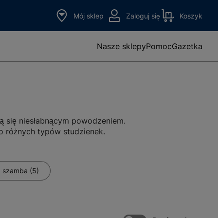
Mój sklep
Zaloguj się
Koszyk
Nasze sklepy
Pomoc
Gazetka
zą się niesłabnącym powodzeniem.
o różnych typów studzienek.
orozję i chemikalia.
Rury
i.
, szamba (5)
niają doskonałą izolacyjność
nalizacyjnych, w naszym
go rodzaju
trójniki PCV
,
kręgi PCV
,