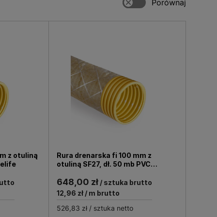
 systemu drenarskiego,
tykułów znajdują się ponadto inne
pne w naszym sklepie produkty
ucentów oraz dystrybutorów, jak
uszczelki i wiele innych elementów,
ducentów, którzy są liderami w
odprowadzanie ścieków do sieci
nt i zamów już dzisiaj!
m z otuliną
Rura drenarska fi 100 mm z
elife
otuliną SF27, dł. 50 mb PVC
Pipelife
648,00 zł
utto
/ sztuka brutto
12,96 zł
/ m brutto
526,83 zł
/ sztuka netto