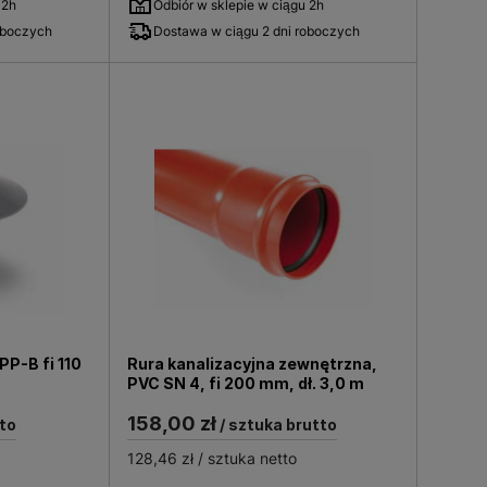
 2h
Odbiór w sklepie w ciągu 2h
oboczych
Dostawa w ciągu 2 dni roboczych
PP-B fi 110
Rura kanalizacyjna zewnętrzna,
PVC SN 4, fi 200 mm, dł. 3,0 m
158,00 zł
to
/ sztuka brutto
128,46 zł
/ sztuka netto