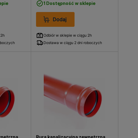
epie
1 Dostępność w sklepie
Dodaj
 2h
Odbiór w sklepie w ciągu 2h
oboczych
Dostawa w ciągu 2 dni roboczych
wnętrzna,
Rura kanalizacyjna zewnętrzna,