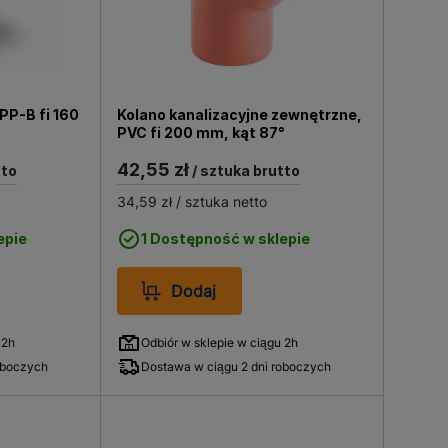
PP-B fi 160
Kolano kanalizacyjne zewnętrzne,
PVC fi 200 mm, kąt 87°
42,55 zł
tto
/ sztuka brutto
34,59 zł
/ sztuka netto
epie
1 Dostępność w sklepie
Dodaj
 2h
Odbiór w sklepie w ciągu 2h
oboczych
Dostawa w ciągu 2 dni roboczych