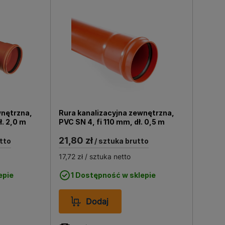
wnętrzna,
Rura kanalizacyjna zewnętrzna,
dł. 2,0 m
PVC SN 4, fi 110 mm, dł. 0,5 m
21,80 zł
tto
/ sztuka brutto
17,72 zł
/ sztuka netto
epie
1 Dostępność w sklepie
Dodaj