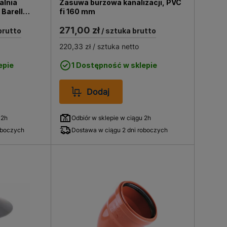
alnia
Zasuwa burzowa kanalizacji, PVC
 Barell
fi 160 mm
271,00 zł
brutto
/ sztuka brutto
220,33 zł
/ sztuka netto
epie
1 Dostępność w sklepie
Dodaj
 2h
Odbiór w sklepie w ciągu 2h
oboczych
Dostawa w ciągu 2 dni roboczych