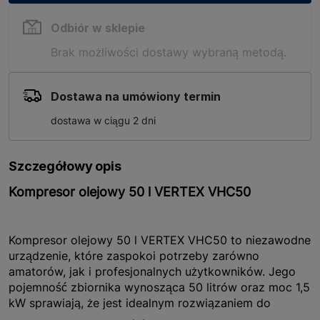
Odbiór w sklepie
Brak możliwości dostawy wybraną metodą.
Dostawa na umówiony termin
dostawa w ciągu 2 dni
Szczegółowy opis
Kompresor olejowy 50 l VERTEX VHC50
Kompresor olejowy 50 l VERTEX VHC50 to niezawodne
urządzenie, które zaspokoi potrzeby zarówno
amatorów, jak i profesjonalnych użytkowników. Jego
pojemność zbiornika wynosząca 50 litrów oraz moc 1,5
kW sprawiają, że jest idealnym rozwiązaniem do
zróżnicowanych zastosowań, takich jak warsztaty,