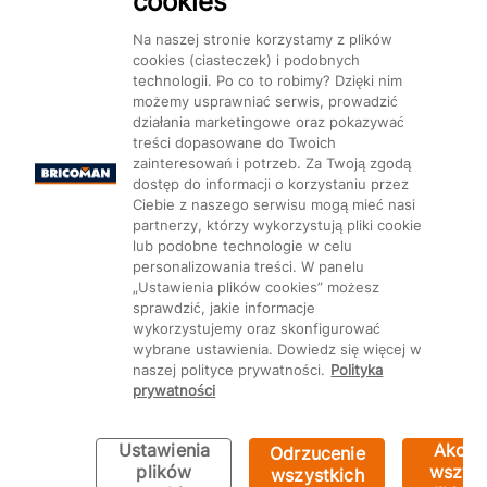
cookies
Dostępność
Na naszej stronie korzystamy z plików
cookies (ciasteczek) i podobnych
technologii. Po co to robimy? Dzięki nim
możemy usprawniać serwis, prowadzić
działania marketingowe oraz pokazywać
treści dopasowane do Twoich
Mapa Strony:
Kategorie
Produkty
Marki
CMS
zainteresowań i potrzeb. Za Twoją zgodą
dostęp do informacji o korzystaniu przez
Ciebie z naszego serwisu mogą mieć nasi
partnerzy, którzy wykorzystują pliki cookie
lub podobne technologie w celu
personalizowania treści. W panelu
„Ustawienia plików cookies” możesz
Ustawienia plików cookie
sprawdzić, jakie informacje
wykorzystujemy oraz skonfigurować
wybrane ustawienia. Dowiedz się więcej w
naszej polityce prywatności.
Polityka
prywatności
Ustawienia
Akcep
Odrzucenie
plików
wszyst
wszystkich