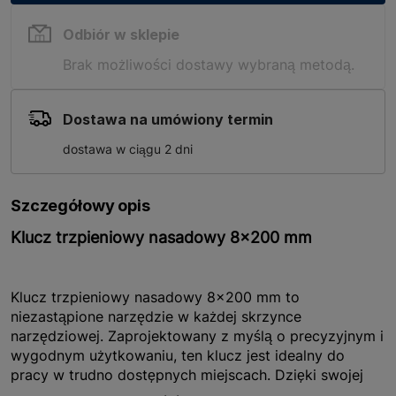
Odbiór w sklepie
Brak możliwości dostawy wybraną metodą.
Dostawa na umówiony termin
dostawa w ciągu 2 dni
Szczegółowy opis
Klucz trzpieniowy nasadowy 8x200 mm
Klucz trzpieniowy nasadowy 8x200 mm to
niezastąpione narzędzie w każdej skrzynce
narzędziowej. Zaprojektowany z myślą o precyzyjnym i
wygodnym użytkowaniu, ten klucz jest idealny do
pracy w trudno dostępnych miejscach. Dzięki swojej
długości 200 mm umożliwia dotarcie do głęboko