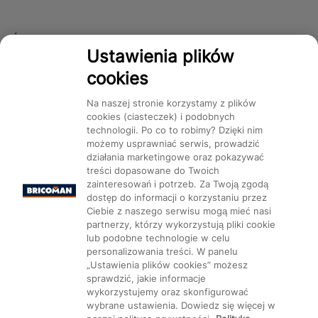
Śledź nas!
Ustawienia plików
cookies
Dostępność
Na naszej stronie korzystamy z plików
cookies (ciasteczek) i podobnych
technologii. Po co to robimy? Dzięki nim
możemy usprawniać serwis, prowadzić
działania marketingowe oraz pokazywać
treści dopasowane do Twoich
Mapa Strony:
Kategorie
Produkty
Marki
CMS
zainteresowań i potrzeb. Za Twoją zgodą
dostęp do informacji o korzystaniu przez
Ciebie z naszego serwisu mogą mieć nasi
partnerzy, którzy wykorzystują pliki cookie
lub podobne technologie w celu
personalizowania treści. W panelu
„Ustawienia plików cookies” możesz
Ustawienia plików cookie
sprawdzić, jakie informacje
wykorzystujemy oraz skonfigurować
wybrane ustawienia. Dowiedz się więcej w