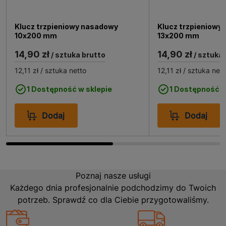
8x200 mm
Klucz trzpieniowy nasadowy
Klucz trzpieniowy
10x200 mm
13x200 mm
Klucz trzpieniowy nasadowy 8x200 mm znajduje
14,90 zł
14,90 zł
szerokie zastosowanie w wielu dziedzinach. Jest
/ sztuka brutto
/ sztuka 
idealny do prac mechanicznych, takich jak naprawa
12,11 zł
/ sztuka netto
12,11 zł
/ sztuka nett
samochodów, motocykli czy rowerów. Doskonale
sprawdza się również w pracach montażowych, gdzie
1 Dostępność w sklepie
1 Dostępność w
precyzja i dostęp do trudno dostępnych miejsc są
kluczowe. Dzięki swojej wszechstronności klucz ten
Dodaj
Dodaj
jest również chętnie wykorzystywany w domowych
naprawach, od drobnych prac przy meblach po
bardziej skomplikowane projekty DIY.
Poznaj nasze usługi
Każdego dnia profesjonalnie podchodzimy do Twoich
potrzeb. Sprawdź co dla Ciebie przygotowaliśmy.