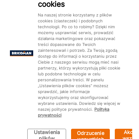
cookies
Na naszej stronie korzystamy z plików
cookies (ciasteczek) i podobnych
technologii. Po co to robimy? Dzięki nim
Mapa Strony:
Kategorie
Produkty
Marki
CMS
możemy usprawniać serwis, prowadzić
działania marketingowe oraz pokazywać
treści dopasowane do Twoich
zainteresowań i potrzeb. Za Twoją zgodą
dostęp do informacji o korzystaniu przez
Ciebie z naszego serwisu mogą mieć nasi
partnerzy, którzy wykorzystują pliki cookie
Ustawienia plików cookie
lub podobne technologie w celu
personalizowania treści. W panelu
„Ustawienia plików cookies” możesz
sprawdzić, jakie informacje
wykorzystujemy oraz skonfigurować
wybrane ustawienia. Dowiedz się więcej w
naszej polityce prywatności.
Polityka
prywatności
Ustawienia
Akcep
Odrzucenie
Bricoman 2026 ©
plików
wszyst