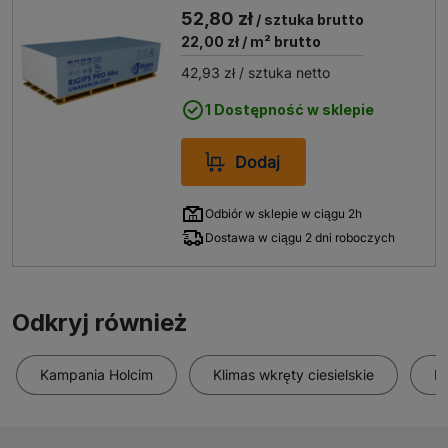
52,80 zł
/ sztuka brutto
22,00 zł
/ m² brutto
42,93 zł
/ sztuka netto
1 Dostępność w sklepie
Dodaj
Odbiór w sklepie w ciągu 2h
Dostawa w ciągu 2 dni roboczych
Odkryj również
Kampania Holcim
Klimas wkręty ciesielskie
K