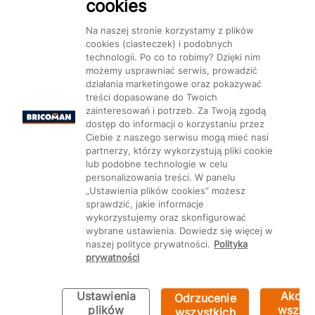
cookies
Na naszej stronie korzystamy z plików
cookies (ciasteczek) i podobnych
technologii. Po co to robimy? Dzięki nim
Mapa Strony:
Kategorie
Produkty
Marki
CMS
możemy usprawniać serwis, prowadzić
działania marketingowe oraz pokazywać
treści dopasowane do Twoich
zainteresowań i potrzeb. Za Twoją zgodą
dostęp do informacji o korzystaniu przez
Ciebie z naszego serwisu mogą mieć nasi
partnerzy, którzy wykorzystują pliki cookie
Ustawienia plików cookie
lub podobne technologie w celu
personalizowania treści. W panelu
„Ustawienia plików cookies” możesz
sprawdzić, jakie informacje
wykorzystujemy oraz skonfigurować
wybrane ustawienia. Dowiedz się więcej w
naszej polityce prywatności.
Polityka
prywatności
Ustawienia
Akcep
Odrzucenie
Bricoman 2026 ©
plików
wszyst
wszystkich