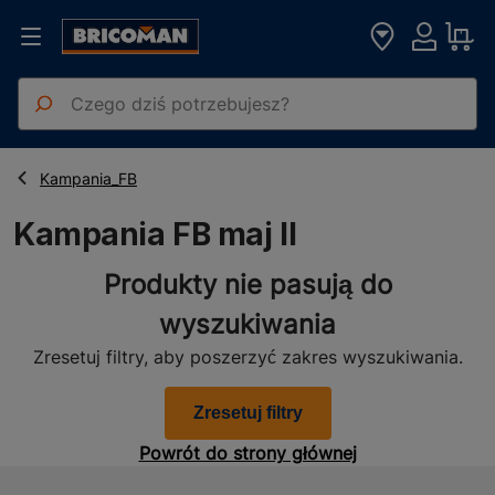
Strona główna
Kampanie
Kampania FB maj II
Kampania_FB
Kampania FB maj II
Produkty nie pasują do
wyszukiwania
Zresetuj filtry, aby poszerzyć zakres wyszukiwania.