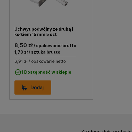
skomplikowanych prac inst
strefę relaksu i komfortu,
Uchwyt podwójny ze śrubą i
kołkiem 15 mm 5 szt
8,50 zł
/ opakowanie brutto
1,70 zł
/ sztuka brutto
6,91 zł
/ opakowanie netto
1 Dostępność w sklepie
Dodaj
Każdego dnia profesjo