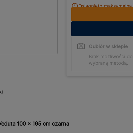
Osiągnięto maksymalną i
Odbiór w sklepie
Brak możliwości d
wybraną metodą.
ki
Veduta 100 x 195 cm czarna