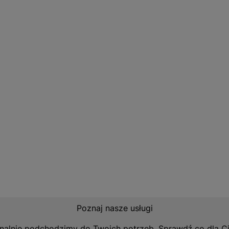
alacyjnych. To doskonały wybór dla tych, którzy pragną s
 jednocześnie dbając o estetykę wnętrza.
Poznaj nasze usługi
nalnie podchodzimy do Twoich potrzeb. Sprawdź co dla C