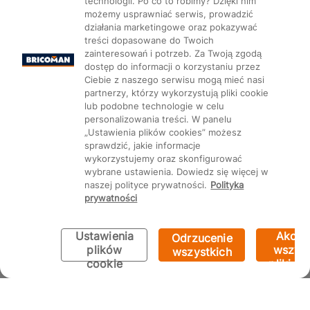
technologii. Po co to robimy? Dzięki nim
możemy usprawniać serwis, prowadzić
działania marketingowe oraz pokazywać
Mapa Strony:
Kategorie
treści dopasowane do Twoich
Produkty
Marki
CMS
zainteresowań i potrzeb. Za Twoją zgodą
dostęp do informacji o korzystaniu przez
Ciebie z naszego serwisu mogą mieć nasi
partnerzy, którzy wykorzystują pliki cookie
lub podobne technologie w celu
personalizowania treści. W panelu
Ustawienia plików cookie
„Ustawienia plików cookies” możesz
sprawdzić, jakie informacje
wykorzystujemy oraz skonfigurować
wybrane ustawienia. Dowiedz się więcej w
naszej polityce prywatności.
Polityka
prywatności
Ustawienia
Akcep
Odrzucenie
plików
wszyst
wszystkich
cookie
pliki co
Bricoman 2026 ©