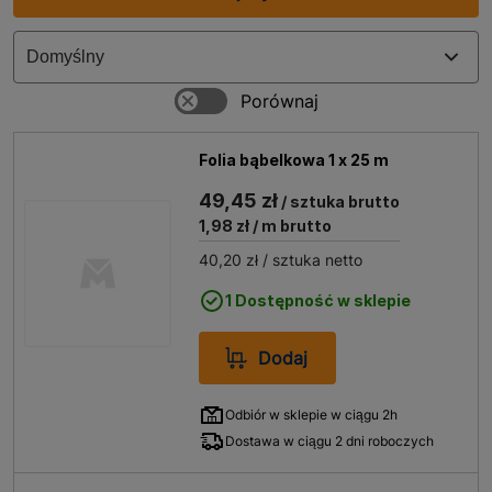
uszkodzeniami podczas transportu.
Przeprowadzka to zawsze wyzwanie
, dlatego warto
zadbać o odpowiednie przygotowanie i zapewnienie
sobie odpowiednich artykułów. Dzięki bogatej
ofercie
w tej kategorii, będziesz mógł z łatwością
zorganizować cały proces przenoszenia się do nowego
Folia bąbelkowa 1 x 25 m
miejsca
. Nie musisz już martwić się o to, czy Twoje
rzeczy będą odpowiednio zabezpieczone – wystarczy
49,45 zł
/ sztuka brutto
skorzystać z artykułów dostępnych w tej kategorii i
1,98 zł
/ m brutto
spokojnie cieszyć się nowym miejscem zamieszkania.
40,20 zł
/ sztuka netto
1 Dostępność w sklepie
Dodaj
Odbiór w sklepie w ciągu 2h
Dostawa w ciągu 2 dni roboczych