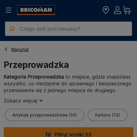
Strona główna
Przeprowadzka
Warsztat
Przeprowadzka
Kategoria Przeprowadzka
to miejsce, gdzie znajdziesz
wszystko, co niezbędne do sprawnego i bezpiecznego
przeniesienia się z jednego miejsca do drugiego.
Dostępne są tu różnorodne artykuły
Zobacz więcej
przeprowadzkowe, które ułatwią Ci organizację i
pakowanie rzeczy.
Znajdziesz tu najwyższej jakości
Artykuły przeprowadzkowe (10)
Kartony (13)
kartony
, które idealnie sprawdzą się do pakowania i
przechowywania Twoich przedmiotów. Dzięki nim
będziesz mógł zabezpieczyć swoje rzeczy przed
Filtruj wyniki 23