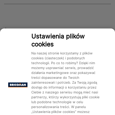
Śledź nas!
Ustawienia plików
cookies
Dostępność
Na naszej stronie korzystamy z plików
cookies (ciasteczek) i podobnych
technologii. Po co to robimy? Dzięki nim
możemy usprawniać serwis, prowadzić
działania marketingowe oraz pokazywać
treści dopasowane do Twoich
Mapa Strony:
Kategorie
Produkty
Marki
CMS
zainteresowań i potrzeb. Za Twoją zgodą
dostęp do informacji o korzystaniu przez
Ciebie z naszego serwisu mogą mieć nasi
partnerzy, którzy wykorzystują pliki cookie
lub podobne technologie w celu
personalizowania treści. W panelu
„Ustawienia plików cookies” możesz