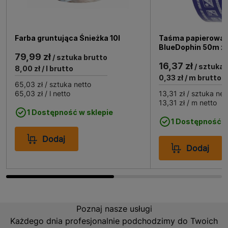
Zastosowanie Farba Caparol Samtex 7 baza B1 5l
Farba gruntująca Śnieżka 10l
Taśma papierowa 
BlueDophin 50m 
Farba Caparol Samtex 7 baza B1 jest idealna do
79,99 zł
/ sztuka brutto
malowania ścian wewnętrznych w domach, biurach czy
16,37 zł
/ sztuka 
8,00 zł
/ l brutto
miejscach użyteczności publicznej. Dzięki swojej
0,33 zł
/ m brutto
65,03 zł
/ sztuka netto
odporności na zabrudzenia i łatwości w czyszczeniu,
65,03 zł
/ l netto
13,31 zł
/ sztuka net
doskonale sprawdzi się w kuchniach, korytarzach oraz
13,31 zł
/ m netto
pokojach dziecięcych. Jej uniwersalność i wysoka
1 Dostępność w sklepie
jakość sprawiają, że jest to produkt, który spełni
1 Dostępność w
oczekiwania nawet najbardziej wymagających
Dodaj
użytkowników.
Dodaj
Poznaj nasze usługi
Każdego dnia profesjonalnie podchodzimy do Twoich