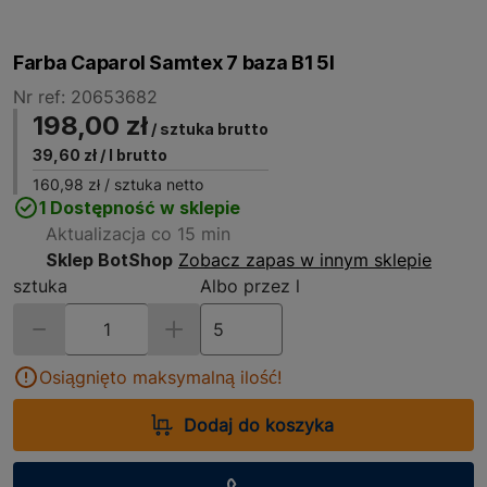
Farba Caparol Samtex 7 baza B1 5l
Nr ref: 20653682
198,00 zł
/ sztuka brutto
39,60 zł
/ l brutto
160,98 zł
/ sztuka netto
1 Dostępność w sklepie
Aktualizacja co 15 min
Sklep BotShop
Zobacz zapas w innym sklepie
sztuka
Albo przez l
Osiągnięto maksymalną ilość!
Dodaj do koszyka