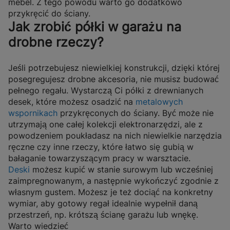
mebel. Z tego powodu warto go dodatkowo
przykręcić do ściany.
Jak zrobić półki w garażu na
drobne rzeczy?
Jeśli potrzebujesz niewielkiej konstrukcji, dzięki której
posegregujesz drobne akcesoria, nie musisz budować
pełnego regału. Wystarczą Ci półki z drewnianych
desek, które możesz osadzić na
metalowych
wspornikach
przykręconych do ściany. Być może nie
utrzymają one całej kolekcji elektronarzędzi, ale z
powodzeniem poukładasz na nich niewielkie narzędzia
ręczne czy inne rzeczy, które łatwo się gubią w
bałaganie towarzyszącym pracy w warsztacie.
Deski
możesz kupić w stanie surowym lub wcześniej
zaimpregnowanym, a następnie wykończyć zgodnie z
własnym gustem. Możesz je też dociąć na konkretny
wymiar, aby gotowy regał idealnie wypełnił daną
przestrzeń, np. krótszą ścianę garażu lub wnękę.
Warto wiedzieć