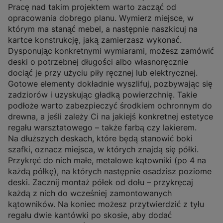
Pracę nad takim projektem warto zacząć od
opracowania dobrego planu. Wymierz miejsce, w
którym ma stanąć mebel, a następnie naszkicuj na
kartce konstrukcję, jaką zamierzasz wykonać.
Dysponując konkretnymi wymiarami, możesz zamówić
deski o potrzebnej długości albo własnoręcznie
dociąć je przy użyciu piły ręcznej lub elektrycznej.
Gotowe elementy dokładnie wyszlifuj, pozbywając się
zadziorów i uzyskując gładką powierzchnię.
Takie
podłoże warto zabezpieczyć środkiem ochronnym do
drewna, a jeśli zależy Ci na jakiejś konkretnej estetyce
regału warsztatowego – także farbą czy lakierem.
Na dłuższych deskach, które będą stanowić boki
szafki, oznacz miejsca, w których znajdą się półki.
Przykręć do nich małe, metalowe kątowniki (po 4 na
każdą półkę), na których następnie osadzisz poziome
deski. Zacznij montaż półek od dołu – przykręcaj
każdą z nich do wcześniej zamontowanych
kątowników.
Na koniec możesz przytwierdzić z tyłu
regału dwie kantówki po skosie, aby dodać