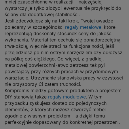
mniej czasochłonne w realizacji –
najczęściej
wystarczy je tylko złożyć i ewentualnie przykręcić do
ściany dla dodatkowej stabilności
.
Jeśli zdecydujesz się na taki krok, Twojej uwadze
polecamy w szczególności
regały metalowe
, które
reprezentują doskonały stosunek ceny do jakości
wykonania.
Materiał ten cechuje się ponadprzeciętną
trwałością, więc nie straci na funkcjonalności, jeśli
przejedziesz po nim ostrym narzędziem czy odłożysz
na półkę coś ciężkiego.
Co więcej, z gładkiej,
metalowej powierzchni łatwo zetrzesz też pył
powstający przy różnych pracach w przydomowym
warsztacie. Utrzymanie stanowiska pracy w czystości
nie przysporzy Ci zatem trudności.
Kompromis między gotowym produktem a projektem
DIY stanowią także
regały modułowe
.
W tym
przypadku zyskujesz dostęp do pojedynczych
elementów, z których możesz stworzyć mebel
zgodnie z własnym projektem
– a dzięki temu
perfekcyjnie dopasowany do konkretnej przestrzeni.