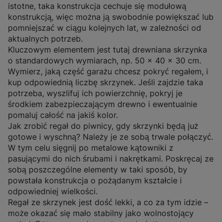
istotne, taka konstrukcja cechuje się modułową
konstrukcją, więc można ją swobodnie powiększać lub
pomniejszać w ciągu kolejnych lat, w zależności od
aktualnych potrzeb.
Kluczowym elementem jest tutaj drewniana skrzynka
o standardowych wymiarach, np. 50 × 40 × 30 cm.
Wymierz, jaką część garażu chcesz pokryć regałem, i
kup odpowiednią liczbę skrzynek. Jeśli zajdzie taka
potrzeba, wyszlifuj ich powierzchnię, pokryj je
środkiem zabezpieczającym drewno i ewentualnie
pomaluj całość na jakiś kolor.
Jak zrobić regał do piwnicy, gdy skrzynki będą już
gotowe i wyschną? Należy je ze sobą trwale połączyć.
W tym celu sięgnij po metalowe kątowniki z
pasującymi do nich śrubami i nakrętkami. Poskręcaj ze
sobą poszczególne elementy w taki sposób, by
powstała konstrukcja o pożądanym kształcie i
odpowiedniej wielkości.
Regał ze skrzynek jest dość lekki, a co za tym idzie –
może okazać się mało stabilny jako wolnostojący