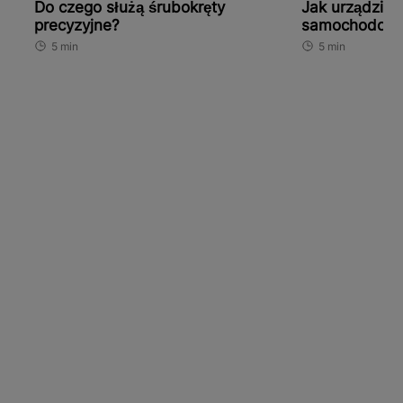
Do czego służą śrubokręty
Jak urządzić 
precyzyjne?
samochodowy
wyposażenie i
5 min
5 min