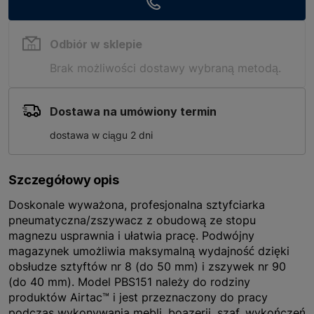
Odbiór w sklepie
Brak możliwości dostawy wybraną metodą.
Dostawa na umówiony termin
dostawa w ciągu 2 dni
Szczegółowy opis
Doskonale wyważona, profesjonalna sztyfciarka
pneumatyczna/zszywacz z obudową ze stopu
magnezu usprawnia i ułatwia pracę. Podwójny
magazynek umożliwia maksymalną wydajność dzięki
obsłudze sztyftów nr 8 (do 50 mm) i zszywek nr 90
(do 40 mm). Model PBS151 należy do rodziny
produktów Airtac™ i jest przeznaczony do pracy
podczas wykonywania mebli, boazerii, szaf, wykończeń