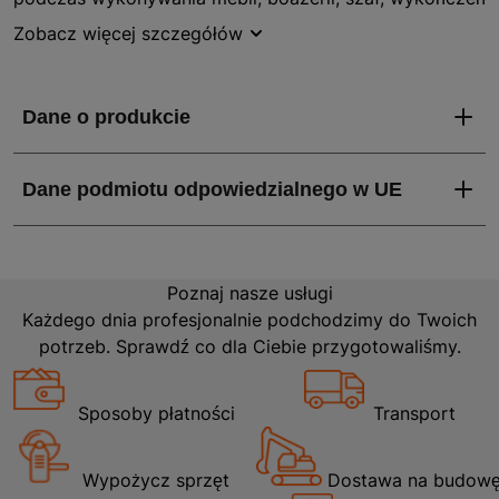
i listew ozdobnych. Wygodny uchwyt i mechanizm
Zobacz więcej szczegółów
regulacji głębokości umożliwiają uzyskanie optymalnej
precyzji. Inne kluczowe funkcje, które są pomocne w
codziennym użytkowaniu to: system szybkiego
załadunku, obrotowy wyrzut powietrza 360° usuwajacy
pył z powierzhni roboczej oraz nakładka
zabezpieczająca. Sztyfciarka jest dostarczana w
solidnej walizce z niezbędnym wyposażeniem.
Poznaj nasze usługi
Każdego dnia profesjonalnie podchodzimy do Twoich
potrzeb. Sprawdź co dla Ciebie przygotowaliśmy.
Sposoby płatności
Transport
Wypożycz sprzęt
Dostawa na budow