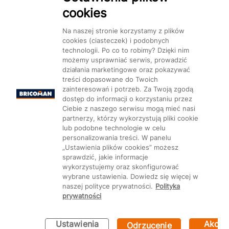
cookies
Dostępność
Na naszej stronie korzystamy z plików
cookies (ciasteczek) i podobnych
technologii. Po co to robimy? Dzięki nim
możemy usprawniać serwis, prowadzić
działania marketingowe oraz pokazywać
treści dopasowane do Twoich
Mapa Strony:
Kategorie
Produkty
Marki
CMS
zainteresowań i potrzeb. Za Twoją zgodą
dostęp do informacji o korzystaniu przez
Ciebie z naszego serwisu mogą mieć nasi
partnerzy, którzy wykorzystują pliki cookie
lub podobne technologie w celu
personalizowania treści. W panelu
„Ustawienia plików cookies” możesz
Ustawienia plików cookie
sprawdzić, jakie informacje
wykorzystujemy oraz skonfigurować
wybrane ustawienia. Dowiedz się więcej w
naszej polityce prywatności.
Polityka
prywatności
Ustawienia
Akcep
Odrzucenie