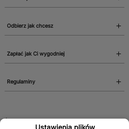
Odbierz jak chcesz
Zapłać jak Ci wygodniej
Regulaminy
Śledź nas!
Ustawienia plików