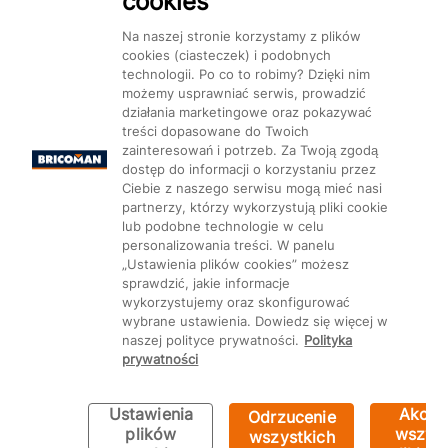
cookies
Dostępność
Na naszej stronie korzystamy z plików
cookies (ciasteczek) i podobnych
technologii. Po co to robimy? Dzięki nim
możemy usprawniać serwis, prowadzić
działania marketingowe oraz pokazywać
treści dopasowane do Twoich
Mapa Strony:
Kategorie
Produkty
Marki
CMS
zainteresowań i potrzeb. Za Twoją zgodą
dostęp do informacji o korzystaniu przez
Ciebie z naszego serwisu mogą mieć nasi
partnerzy, którzy wykorzystują pliki cookie
lub podobne technologie w celu
personalizowania treści. W panelu
„Ustawienia plików cookies” możesz
Ustawienia plików cookie
sprawdzić, jakie informacje
wykorzystujemy oraz skonfigurować
wybrane ustawienia. Dowiedz się więcej w
naszej polityce prywatności.
Polityka
prywatności
Ustawienia
Akcep
Odrzucenie
plików
wszyst
wszystkich