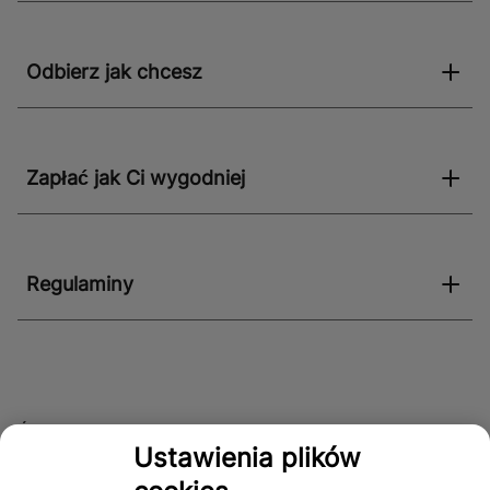
Odbierz jak chcesz
Zapłać jak Ci wygodniej
Regulaminy
Śledź nas!
Ustawienia plików