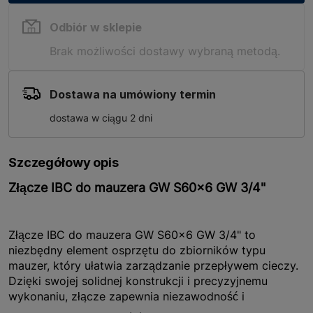
Odbiór w sklepie
Brak możliwości dostawy wybraną metodą.
Dostawa na umówiony termin
dostawa w ciągu 2 dni
Szczegółowy opis
Złącze IBC do mauzera GW S60x6 GW 3/4"
Złącze IBC do mauzera GW S60x6 GW 3/4" to
niezbędny element osprzętu do zbiorników typu
mauzer, który ułatwia zarządzanie przepływem cieczy.
Dzięki swojej solidnej konstrukcji i precyzyjnemu
wykonaniu, złącze zapewnia niezawodność i
długotrwałe użytkowanie. Produkt jest dostępny w