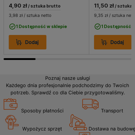
4,90 zł
11,50 zł
/ sztuka brutto
/ sztuka 
3,98 zł
/ sztuka netto
9,35 zł
/ sztuka nett
1 Dostępność w sklepie
1 Dostępność w
Dodaj
Dodaj
Poznaj nasze usługi
Każdego dnia profesjonalnie podchodzimy do Twoich
potrzeb. Sprawdź co dla Ciebie przygotowaliśmy.
Sposoby płatności
Transport
Wypożycz sprzęt
Dostawa na budow