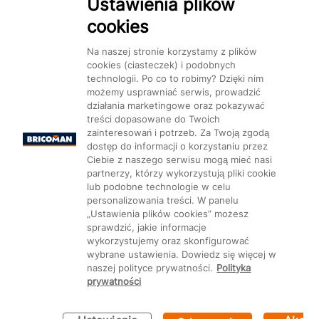
Ustawienia plików
cookies
Dostępność
Na naszej stronie korzystamy z plików
cookies (ciasteczek) i podobnych
technologii. Po co to robimy? Dzięki nim
możemy usprawniać serwis, prowadzić
działania marketingowe oraz pokazywać
Mapa Strony:
Kategorie
treści dopasowane do Twoich
Produkty
Marki
CMS
zainteresowań i potrzeb. Za Twoją zgodą
dostęp do informacji o korzystaniu przez
Ciebie z naszego serwisu mogą mieć nasi
partnerzy, którzy wykorzystują pliki cookie
lub podobne technologie w celu
personalizowania treści. W panelu
Ustawienia plików cookie
„Ustawienia plików cookies” możesz
sprawdzić, jakie informacje
wykorzystujemy oraz skonfigurować
wybrane ustawienia. Dowiedz się więcej w
naszej polityce prywatności.
Polityka
prywatności