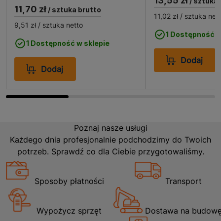
13,55 zł
/ sztuka 
11,70 zł
/ sztuka brutto
11,02 zł
/ sztuka net
9,51 zł
/ sztuka netto
1 Dostępność w
1 Dostępność w sklepie
Dodaj
Dodaj
Poznaj nasze usługi
Każdego dnia profesjonalnie podchodzimy do Twoich
potrzeb. Sprawdź co dla Ciebie przygotowaliśmy.
Sposoby płatności
Transport
Wypożycz sprzęt
Dostawa na budow