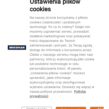
Ustawienia plików
cookies
Dostępność
Na naszej stronie korzystamy z plików
cookies (ciasteczek) i podobnych
technologii. Po co to robimy? Dzięki nim
możemy usprawniać serwis, prowadzić
działania marketingowe oraz pokazywać
Mapa Strony:
Kategorie
treści dopasowane do Twoich
Produkty
Marki
CMS
zainteresowań i potrzeb. Za Twoją zgodą
dostęp do informacji o korzystaniu przez
Ciebie z naszego serwisu mogą mieć nasi
partnerzy, którzy wykorzystują pliki cookie
lub podobne technologie w celu
personalizowania treści. W panelu
Ustawienia plików cookie
„Ustawienia plików cookies” możesz
sprawdzić, jakie informacje
wykorzystujemy oraz skonfigurować
wybrane ustawienia. Dowiedz się więcej w
naszej polityce prywatności.
Polityka
prywatności