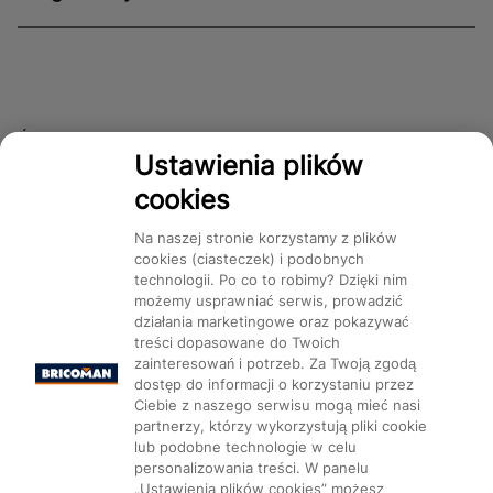
Śledź nas!
Ustawienia plików
cookies
Dostępność
Na naszej stronie korzystamy z plików
cookies (ciasteczek) i podobnych
technologii. Po co to robimy? Dzięki nim
możemy usprawniać serwis, prowadzić
działania marketingowe oraz pokazywać
treści dopasowane do Twoich
Mapa Strony:
Kategorie
Produkty
Marki
CMS
zainteresowań i potrzeb. Za Twoją zgodą
dostęp do informacji o korzystaniu przez
Ciebie z naszego serwisu mogą mieć nasi
partnerzy, którzy wykorzystują pliki cookie
lub podobne technologie w celu
personalizowania treści. W panelu
„Ustawienia plików cookies” możesz