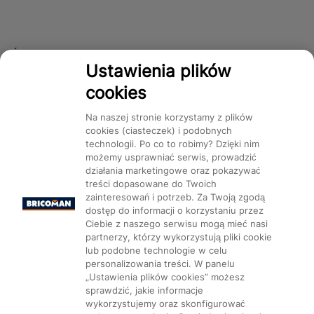
Śledź nas!
Ustawienia plików
cookies
Dostępność
Na naszej stronie korzystamy z plików
cookies (ciasteczek) i podobnych
technologii. Po co to robimy? Dzięki nim
możemy usprawniać serwis, prowadzić
działania marketingowe oraz pokazywać
treści dopasowane do Twoich
Mapa Strony:
Kategorie
Produkty
Marki
CMS
zainteresowań i potrzeb. Za Twoją zgodą
dostęp do informacji o korzystaniu przez
Ciebie z naszego serwisu mogą mieć nasi
partnerzy, którzy wykorzystują pliki cookie
lub podobne technologie w celu
personalizowania treści. W panelu
„Ustawienia plików cookies” możesz
Ustawienia plików cookie
sprawdzić, jakie informacje
wykorzystujemy oraz skonfigurować