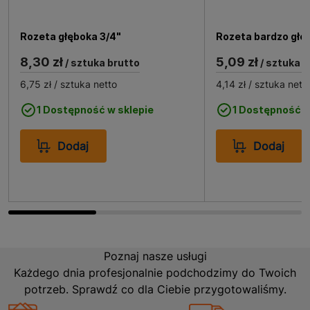
Rozeta głęboka 3/4"
Rozeta bardzo głę
8,30 zł
5,09 zł
/ sztuka brutto
/ sztuka b
6,75 zł
/ sztuka netto
4,14 zł
/ sztuka nett
1 Dostępność w sklepie
1 Dostępność w
Dodaj
Dodaj
Poznaj nasze usługi
Każdego dnia profesjonalnie podchodzimy do Twoich
potrzeb. Sprawdź co dla Ciebie przygotowaliśmy.