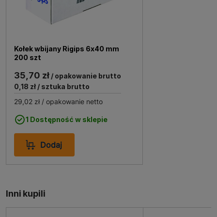
kategorii korozyjności C1 i C2, co dodatkowo
potwierdza jego jakość!
Kołek wbijany Rigips 6x40 mm
200 szt
35,70 zł
/ opakowanie brutto
0,18 zł
/ sztuka brutto
29,02 zł
/ opakowanie netto
1 Dostępność w sklepie
Dodaj
Inni kupili