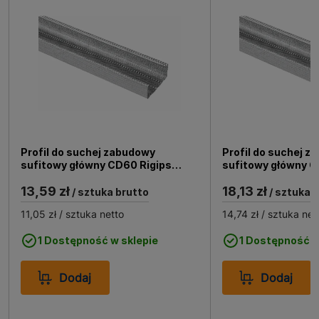
Profil do suchej zabudowy
Profil do suchej z
sufitowy główny CD60 Rigips
sufitowy główny C
Ultrastil 60/27x3000 mm, 0.55
Ultrastil 60/27x4
13,59 zł
18,13 zł
mm
mm
/ sztuka brutto
/ sztuka 
11,05 zł
/ sztuka netto
14,74 zł
/ sztuka net
1 Dostępność w sklepie
1 Dostępność w
Dodaj
Dodaj