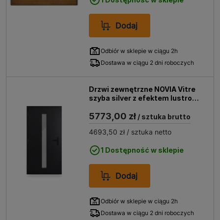
Dodaj
Odbiór w sklepie w ciągu 2h
Dostawa w ciągu 2 dni roboczych
Drzwi zewnętrzne NOVIA Vitre
szyba silver z efektem lustro
weneckie, czarne (RAL 9005
5773,00 zł
struktura) 90 lewe
/ sztuka brutto
4693,50 zł
/ sztuka netto
1 Dostępność w sklepie
Dodaj
Odbiór w sklepie w ciągu 2h
Dostawa w ciągu 2 dni roboczych