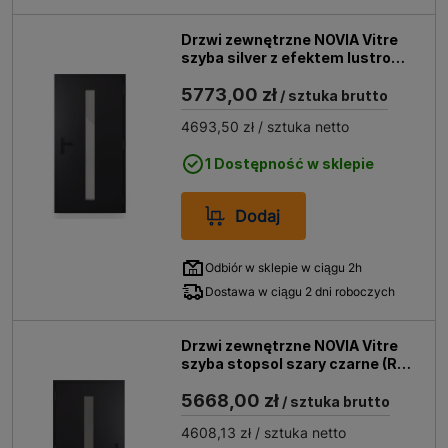
Drzwi zewnętrzne NOVIA Vitre
szyba silver z efektem lustro
weneckie czarne (RAL 9005
5773,00 zł
struktura) 90 prawe
/ sztuka brutto
4693,50 zł
/ sztuka netto
1 Dostępność w sklepie
Dodaj
Odbiór w sklepie w ciągu 2h
Dostawa w ciągu 2 dni roboczych
Drzwi zewnętrzne NOVIA Vitre
szyba stopsol szary czarne (RAL
9005 struktura) 90 lewe
5668,00 zł
/ sztuka brutto
4608,13 zł
/ sztuka netto