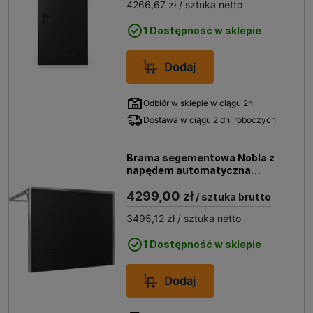
4266,67 zł
/ sztuka netto
1 Dostępność w sklepie
Dodaj
Odbiór w sklepie w ciągu 2h
Dostawa w ciągu 2 dni roboczych
Brama segementowa Nobla z
napędem automatyczna
2500x2125 czarna (RAL 9005
4299,00 zł
struktura)
/ sztuka brutto
3495,12 zł
/ sztuka netto
1 Dostępność w sklepie
Dodaj