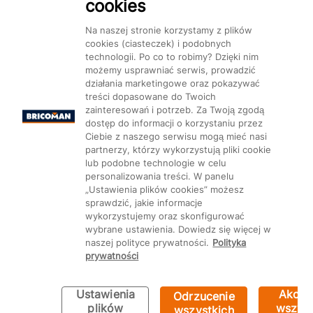
cookies
Na naszej stronie korzystamy z plików
cookies (ciasteczek) i podobnych
technologii. Po co to robimy? Dzięki nim
Mapa Strony:
Kategorie
Produkty
Marki
CMS
możemy usprawniać serwis, prowadzić
działania marketingowe oraz pokazywać
treści dopasowane do Twoich
zainteresowań i potrzeb. Za Twoją zgodą
dostęp do informacji o korzystaniu przez
Ciebie z naszego serwisu mogą mieć nasi
partnerzy, którzy wykorzystują pliki cookie
Ustawienia plików cookie
lub podobne technologie w celu
personalizowania treści. W panelu
„Ustawienia plików cookies” możesz
sprawdzić, jakie informacje
wykorzystujemy oraz skonfigurować
wybrane ustawienia. Dowiedz się więcej w
naszej polityce prywatności.
Polityka
prywatności
Ustawienia
Akcep
Odrzucenie
Bricoman 2026 ©
plików
wszyst
wszystkich