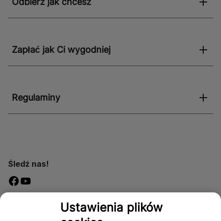
Odbierz jak chcesz
Zapłać jak Ci wygodniej
Regulaminy
Śledź nas!
Dostępność
Ustawienia plików