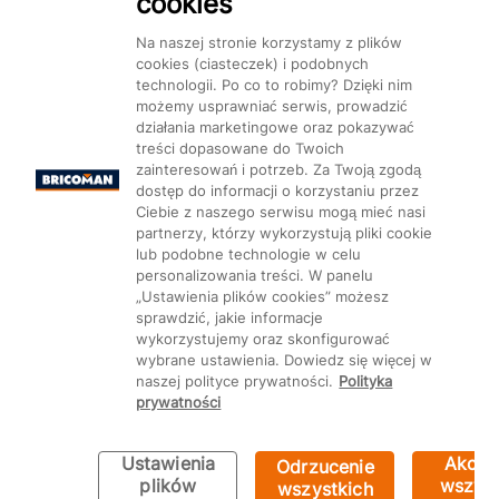
cookies
Na naszej stronie korzystamy z plików
cookies (ciasteczek) i podobnych
technologii. Po co to robimy? Dzięki nim
Mapa Strony:
Kategorie
Produkty
Marki
CMS
możemy usprawniać serwis, prowadzić
działania marketingowe oraz pokazywać
treści dopasowane do Twoich
zainteresowań i potrzeb. Za Twoją zgodą
dostęp do informacji o korzystaniu przez
Ciebie z naszego serwisu mogą mieć nasi
partnerzy, którzy wykorzystują pliki cookie
Ustawienia plików cookie
lub podobne technologie w celu
personalizowania treści. W panelu
„Ustawienia plików cookies” możesz
sprawdzić, jakie informacje
wykorzystujemy oraz skonfigurować
wybrane ustawienia. Dowiedz się więcej w
naszej polityce prywatności.
Polityka
prywatności
Ustawienia
Akcep
Odrzucenie
Bricoman 2026 ©
plików
wszyst
wszystkich