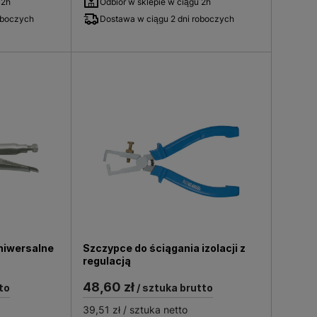
 2h
Odbiór w sklepie w ciągu 2h
oboczych
Dostawa w ciągu 2 dni roboczych
niwersalne
Szczypce do ściągania izolacji z
regulacją
48,60 zł
to
/ sztuka brutto
39,51 zł
/ sztuka netto