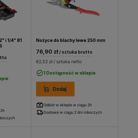
 i 1/4" 81
Nożyce do blachy lewe 250 mm
S
76,90 zł
/ sztuka brutto
tto
62,52 zł
/ sztuka netto
1 Dostępność w sklepie
epie
Dodaj
Odbiór w sklepie w ciągu 2h
 2h
Dostawa w ciągu 2 dni roboczych
oboczych