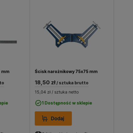
0 mm
Ścisk narożnikowy 75x75 mm
18,50 zł
to
/ sztuka brutto
15,04 zł
/ sztuka netto
epie
1 Dostępność w sklepie
Dodaj