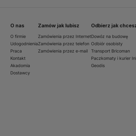
O nas
Zamów jak lubisz
Odbierz jak chces
O firmie
Zamówienia przez Internet
Dowóz na budowę
Udogodnienia
Zamówienia przez telefon
Odbiór osobisty
Praca
Zamówienia przez e-mail
Transport Bricoman
Kontakt
Paczkomaty i kurier I
Akadomia
Geodis
Dostawcy