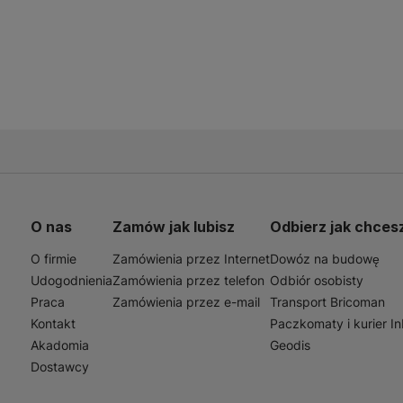
O nas
Zamów jak lubisz
Odbierz jak chces
O firmie
Zamówienia przez Internet
Dowóz na budowę
Udogodnienia
Zamówienia przez telefon
Odbiór osobisty
Praca
Zamówienia przez e-mail
Transport Bricoman
Kontakt
Paczkomaty i kurier I
Akadomia
Geodis
Dostawcy