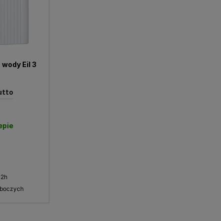
wody Eil 3
utto
epie
 2h
oboczych