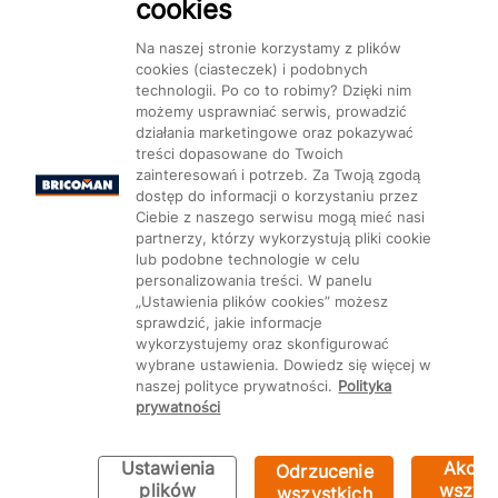
cookies
Na naszej stronie korzystamy z plików
cookies (ciasteczek) i podobnych
technologii. Po co to robimy? Dzięki nim
Mapa Strony:
Kategorie
Produkty
Marki
CMS
możemy usprawniać serwis, prowadzić
działania marketingowe oraz pokazywać
treści dopasowane do Twoich
zainteresowań i potrzeb. Za Twoją zgodą
dostęp do informacji o korzystaniu przez
Ciebie z naszego serwisu mogą mieć nasi
partnerzy, którzy wykorzystują pliki cookie
Ustawienia plików cookie
lub podobne technologie w celu
personalizowania treści. W panelu
„Ustawienia plików cookies” możesz
sprawdzić, jakie informacje
wykorzystujemy oraz skonfigurować
wybrane ustawienia. Dowiedz się więcej w
naszej polityce prywatności.
Polityka
prywatności
Ustawienia
Akcep
Odrzucenie
Bricoman 2026 ©
plików
wszyst
wszystkich