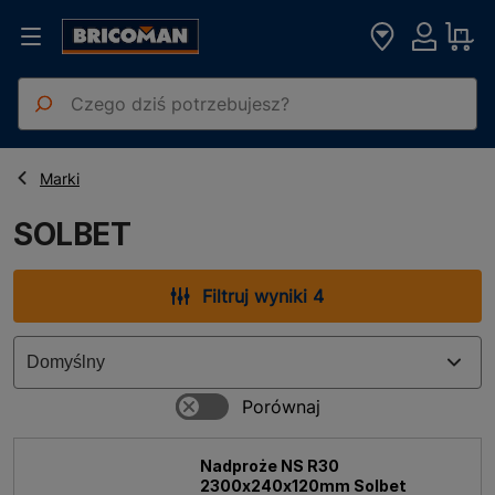
Strona główna
SOLBET
Marki
SOLBET
Filtruj wyniki 4
Nadproże NS R30
2300x240x120mm Solbet