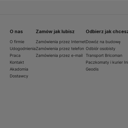
O nas
Zamów jak lubisz
Odbierz jak chces
O firmie
Zamówienia przez Internet
Dowóz na budowę
Udogodnienia
Zamówienia przez telefon
Odbiór osobisty
Praca
Zamówienia przez e-mail
Transport Bricoman
Kontakt
Paczkomaty i kurier I
Akadomia
Geodis
Dostawcy