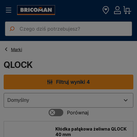
Strona główna
QLOCK
Marki
QLOCK
Filtruj wyniki 4
Kłódka pałąkowa żeliwna QLOCK
40 mm