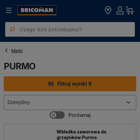
Strona główna
PURMO
Marki
PURMO
Filtruj wyniki 6
Wkładka zaworowa do
grzejników Purmo