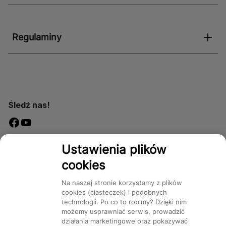
Regulaminy
Śledź nas!
Dostępność
Ustawienia plików
cookies
Na naszej stronie korzystamy z plików
cookies (ciasteczek) i podobnych
technologii. Po co to robimy? Dzięki nim
Mapa Strony:
Kategorie
Produkty
Marki
CMS
możemy usprawniać serwis, prowadzić
działania marketingowe oraz pokazywać