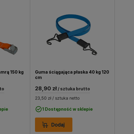
amrą 150 kg
Guma ściągająca płaska 40 kg 120
cm
28,90 zł
to
/ sztuka brutto
23,50 zł
/ sztuka netto
epie
1 Dostępność w sklepie
Dodaj