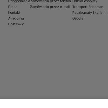
Udogodnienia
Zamówienia przez telefon
Odbiór osobisty
Praca
Zamówienia przez e-mail
Transport Bricoman
Kontakt
Paczkomaty i kurier I
Akadomia
Geodis
Dostawcy