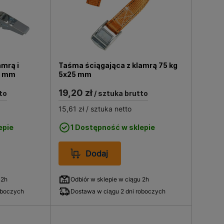
mrą i
Taśma ściągająca z klamrą 75 kg
5 mm
5x25 mm
19,20 zł
to
/ sztuka brutto
15,61 zł
/ sztuka netto
epie
1 Dostępność w sklepie
Dodaj
 2h
Odbiór w sklepie w ciągu 2h
oboczych
Dostawa w ciągu 2 dni roboczych