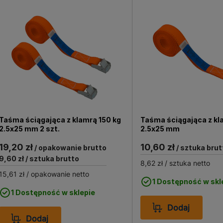
Taśma ściągająca z klamrą 150 kg
Taśma ściągająca z kl
2.5x25 mm 2 szt.
2.5x25 mm
19,20 zł
10,60 zł
/ opakowanie brutto
/ sztuka brut
9,60 zł
/ sztuka brutto
8,62 zł
/ sztuka netto
15,61 zł
/ opakowanie netto
1 Dostępność w skl
1 Dostępność w sklepie
Dodaj
Dodaj