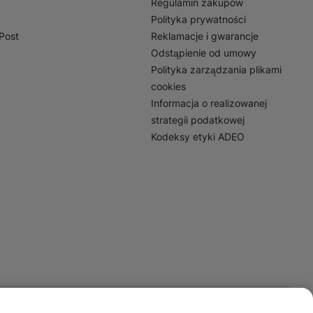
Regulamin zakupów
Polityka prywatności
nPost
Reklamacje i gwarancje
Odstąpienie od umowy
Polityka zarządzania plikami
cookies
Informacja o realizowanej
strategii podatkowej
Kodeksy etyki ADEO