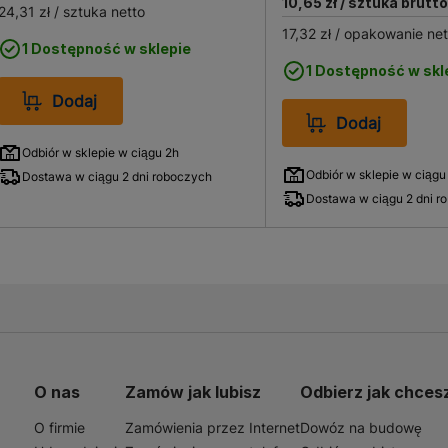
10,65 zł
/ sztuka brutto
24,31 zł
/ sztuka netto
17,32 zł
/ opakowanie net
1 Dostępność w sklepie
1 Dostępność w skl
Dodaj
Dodaj
Odbiór w sklepie w ciągu 2h
Odbiór w sklepie w ciągu
Dostawa w ciągu 2 dni roboczych
Dostawa w ciągu 2 dni r
O nas
Zamów jak lubisz
Odbierz jak chces
O firmie
Zamówienia przez Internet
Dowóz na budowę