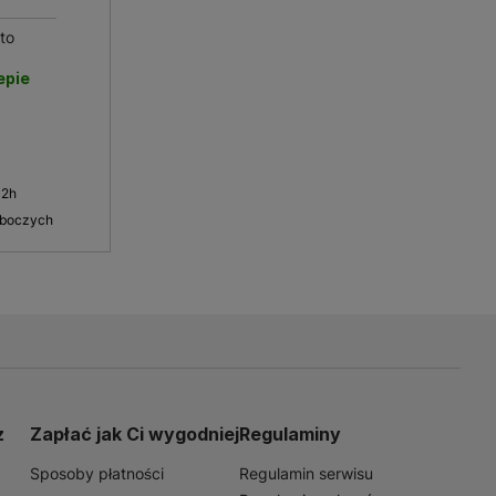
to
epie
 2h
oboczych
z
Zapłać jak Ci wygodniej
Regulaminy
Sposoby płatności
Regulamin serwisu