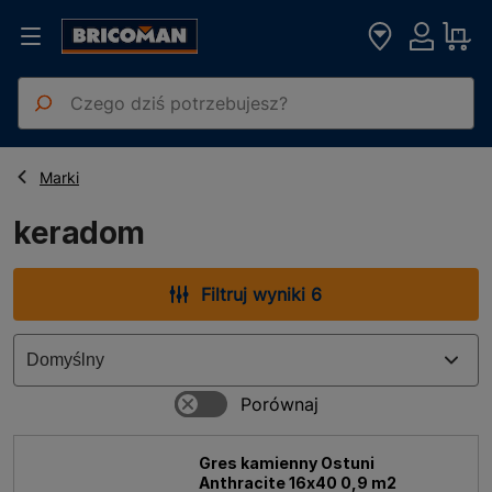
Strona główna
keradom
Marki
keradom
Filtruj wyniki 6
Gres kamienny Ostuni
Anthracite 16x40 0,9 m2