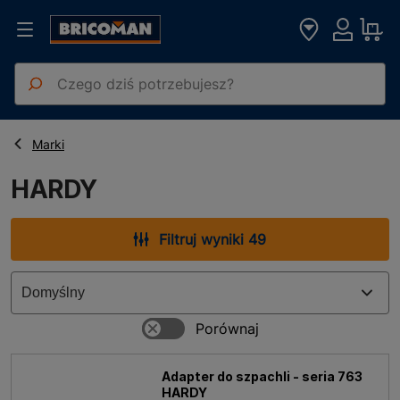
Strona główna
HARDY
Marki
HARDY
Filtruj wyniki 49
Adapter do szpachli - seria 763
HARDY