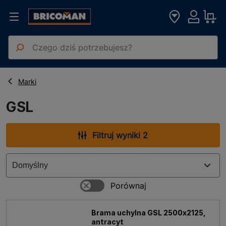
Strona główna
GSL
Marki
GSL
Filtruj wyniki 2
Brama uchylna GSL 2500x2125,
antracyt