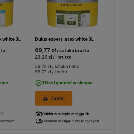
x white 3L
Dulux expert latex white 3L
69,77 zł
tto
/ sztuka brutto
23,26 zł
/ l brutto
56,72 zł
/ sztuka netto
56,72 zł
/ l netto
epie
1 Dostępność w sklepie
Dodaj
 2h
Odbiór w sklepie w ciągu 2h
oboczych
Dostawa w ciągu 2 dni roboczych