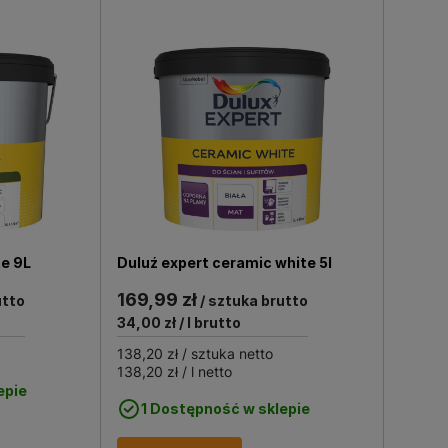
te 9L
Duluź expert ceramic white 5l
169,99 zł
utto
/ sztuka brutto
34,00 zł
/ l brutto
138,20 zł
/ sztuka netto
138,20 zł
/ l netto
epie
1 Dostępność w sklepie