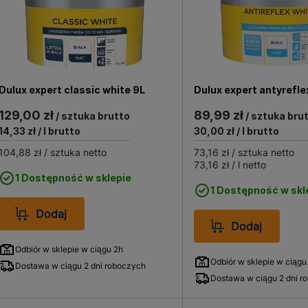
Dulux expert classic white 9L
Dulux expert antyrefle
129,00 zł
89,99 zł
/ sztuka brutto
/ sztuka bru
14,33 zł
/ l brutto
30,00 zł
/ l brutto
104,88 zł
/ sztuka netto
73,16 zł
/ sztuka netto
73,16 zł
/ l netto
1 Dostępność w sklepie
1 Dostępność w skl
Dodaj
Dodaj
Odbiór w sklepie w ciągu 2h
Odbiór w sklepie w ciągu
Dostawa w ciągu 2 dni roboczych
Dostawa w ciągu 2 dni r