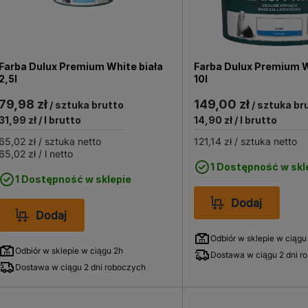
Farba Dulux Premium White biała
Farba Dulux Premium W
2,5l
10l
79,98 zł
149,00 zł
/ sztuka brutto
/ sztuka br
31,99 zł
/ l brutto
14,90 zł
/ l brutto
65,02 zł
/ sztuka netto
121,14 zł
/ sztuka netto
65,02 zł
/ l netto
1 Dostępność w skl
1 Dostępność w sklepie
Dodaj
Dodaj
Odbiór w sklepie w ciągu
Odbiór w sklepie w ciągu 2h
Dostawa w ciągu 2 dni r
Dostawa w ciągu 2 dni roboczych