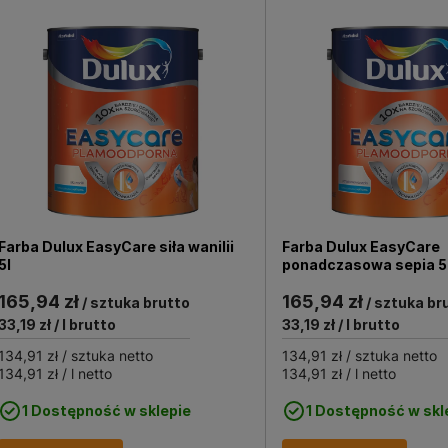
Farba Dulux EasyCare siła wanilii
Farba Dulux EasyCare
5l
ponadczasowa sepia 5
165,94 zł
165,94 zł
/ sztuka brutto
/ sztuka br
33,19 zł
/ l brutto
33,19 zł
/ l brutto
134,91 zł
/ sztuka netto
134,91 zł
/ sztuka netto
134,91 zł
/ l netto
134,91 zł
/ l netto
1 Dostępność w sklepie
1 Dostępność w skl