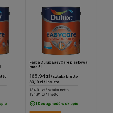
Farba Dulux EasyCare piaskowa
l
moc 5l
165,94 zł
utto
/ sztuka brutto
33,19 zł
/ l brutto
134,91 zł
/ sztuka netto
134,91 zł
/ l netto
epie
1 Dostępność w sklepie