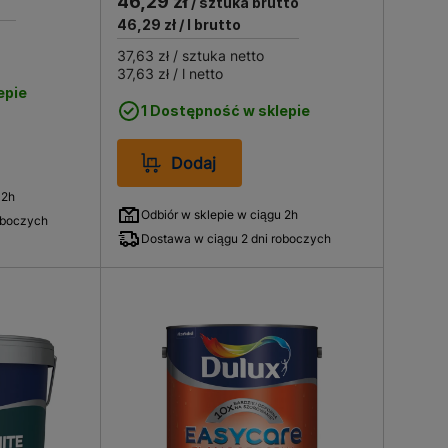
46,29 zł
/ sztuka brutto
46,29 zł
/ l brutto
37,63 zł
/ sztuka netto
37,63 zł
/ l netto
epie
1 Dostępność w sklepie
Dodaj
 2h
Odbiór w sklepie w ciągu 2h
oboczych
Dostawa w ciągu 2 dni roboczych