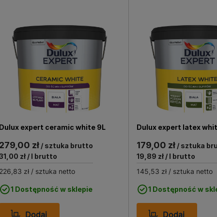
Dulux expert ceramic white 9L
Dulux expert latex whi
279,00 zł
179,00 zł
/ sztuka brutto
/ sztuka br
31,00 zł
/ l brutto
19,89 zł
/ l brutto
226,83 zł
/ sztuka netto
145,53 zł
/ sztuka netto
1 Dostępność w sklepie
1 Dostępność w skl
Dodaj
Dodaj