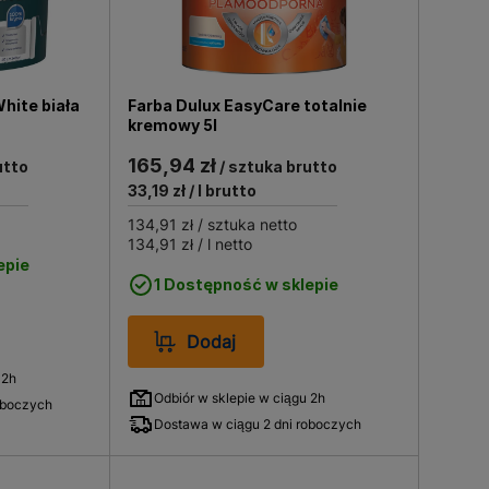
hite biała
Farba Dulux EasyCare totalnie
kremowy 5l
165,94 zł
utto
/ sztuka brutto
33,19 zł
/ l brutto
134,91 zł
/ sztuka netto
134,91 zł
/ l netto
epie
1 Dostępność w sklepie
Dodaj
 2h
Odbiór w sklepie w ciągu 2h
oboczych
Dostawa w ciągu 2 dni roboczych