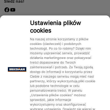
Śledź nas!
Dostępność
Ustawienia plików
cookies
Na naszej stronie korzystamy z plików
cookies (ciasteczek) i podobnych
technologii. Po co to robimy? Dzięki nim
Mapa Strony:
Kategorie
Produkty
Marki
CMS
możemy usprawniać serwis, prowadzić
działania marketingowe oraz pokazywać
treści dopasowane do Twoich
zainteresowań i potrzeb. Za Twoją zgodą
dostęp do informacji o korzystaniu przez
Ciebie z naszego serwisu mogą mieć nasi
partnerzy, którzy wykorzystują pliki cookie
Ustawienia plików cookie
lub podobne technologie w celu
personalizowania treści. W panelu
„Ustawienia plików cookies” możesz
sprawdzić, jakie informacje
wykorzystujemy oraz skonfigurować
wybrane ustawienia. Dowiedz się więcej w