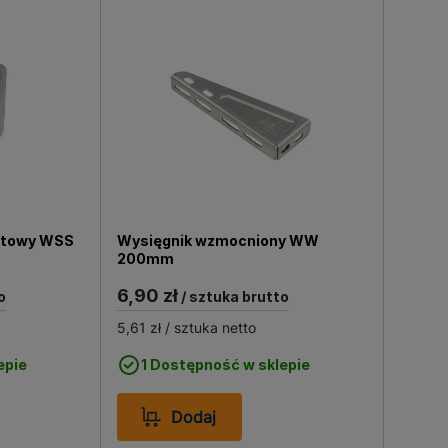
itowy WSS
Wysięgnik wzmocniony WW
200mm
6,90 zł
o
/ sztuka brutto
5,61 zł
/ sztuka netto
epie
1 Dostępność w sklepie
Dodaj