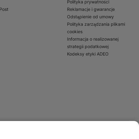
Polityka prywatności
nPost
Reklamacje i gwarancje
Odstąpienie od umowy
Polityka zarządzania plikami
cookies
Informacja o realizowanej
strategii podatkowej
Kodeksy etyki ADEO