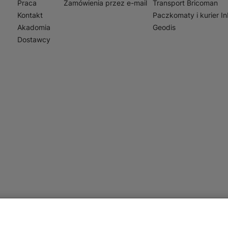
Praca
Zamówienia przez e-mail
Transport Bricoman
Kontakt
Paczkomaty i kurier I
Akadomia
Geodis
Dostawcy