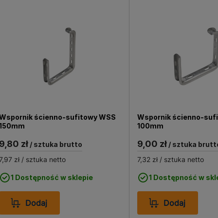
Wspornik ścienno-sufitowy WSS
Wspornik ścienno-suf
150mm
100mm
9,80 zł
9,00 zł
/ sztuka brutto
/ sztuka brutt
7,97 zł
/ sztuka netto
7,32 zł
/ sztuka netto
1 Dostępność w sklepie
1 Dostępność w skl
Dodaj
Dodaj