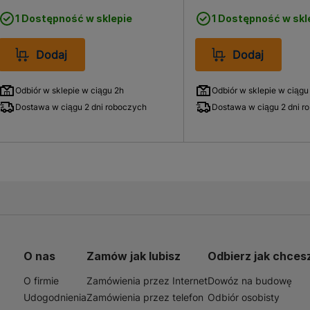
1 Dostępność w sklepie
1 Dostępność w skl
Dodaj
Dodaj
Odbiór w sklepie w ciągu 2h
Odbiór w sklepie w ciągu
Dostawa w ciągu 2 dni roboczych
Dostawa w ciągu 2 dni r
O nas
Zamów jak lubisz
Odbierz jak chces
O firmie
Zamówienia przez Internet
Dowóz na budowę
Udogodnienia
Zamówienia przez telefon
Odbiór osobisty