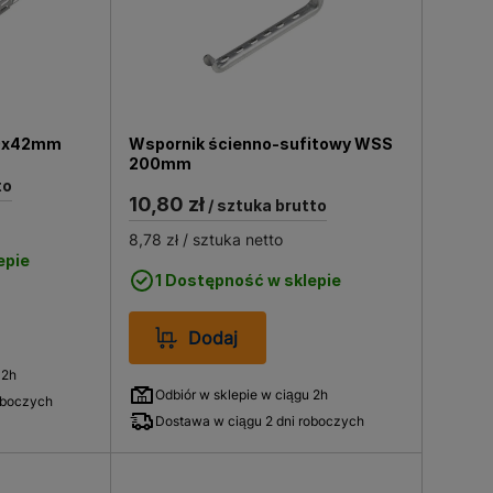
00x42mm
Wspornik ścienno-sufitowy WSS
200mm
to
10,80 zł
/ sztuka brutto
8,78 zł
/ sztuka netto
epie
1 Dostępność w sklepie
Dodaj
 2h
Odbiór w sklepie w ciągu 2h
oboczych
Dostawa w ciągu 2 dni roboczych