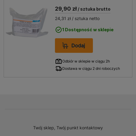
lutownic w kostce 65x45x40
29,90 zł
mm
/ sztuka brutto
24,31 zł
/ sztuka netto
1 Dostępność w sklepie
Dodaj
Odbiór w sklepie w ciągu 2h
Dostawa w ciągu 2 dni roboczych
Twój sklep, Twój punkt kontaktowy