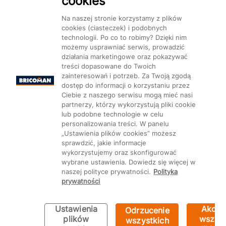
cookies
Dostępność
Na naszej stronie korzystamy z plików
cookies (ciasteczek) i podobnych
technologii. Po co to robimy? Dzięki nim
możemy usprawniać serwis, prowadzić
działania marketingowe oraz pokazywać
treści dopasowane do Twoich
Mapa Strony:
Kategorie
Produkty
Marki
CMS
zainteresowań i potrzeb. Za Twoją zgodą
dostęp do informacji o korzystaniu przez
Ciebie z naszego serwisu mogą mieć nasi
partnerzy, którzy wykorzystują pliki cookie
lub podobne technologie w celu
personalizowania treści. W panelu
„Ustawienia plików cookies” możesz
Ustawienia plików cookie
sprawdzić, jakie informacje
wykorzystujemy oraz skonfigurować
wybrane ustawienia. Dowiedz się więcej w
naszej polityce prywatności.
Polityka
prywatności
Ustawienia
Akcep
Odrzucenie
plików
wszyst
wszystkich