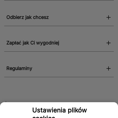
Odbierz jak chcesz
Zapłać jak Ci wygodniej
Regulaminy
Śledź nas!
Ustawienia plików