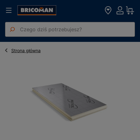
Płyta termoizolacyjna Recticel Eurowall 30 mm W/(mK) 0,22 11.52
Strona główna