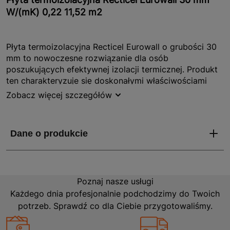
W/(mK) 0,22 11,52 m2
Płyta termoizolacyjna Recticel Eurowall o grubości 30
mm to nowoczesne rozwiązanie dla osób
poszukujących efektywnej izolacji termicznej. Produkt
ten charakteryzuje się doskonałymi właściwościami
izolacyjnymi, co czyni go idealnym wyborem do
Zobacz więcej szczegółów
zastosowań w budownictwie. Dzięki współczynnikowi
przewodzenia ciepła na poziomie 0,22 W/(mK), płyta
zapewnia skuteczną ochronę przed utratą ciepła, co
przekłada się na niższe koszty ogrzewania. Produkt
jest dostępny w opakowaniach o powierzchni 11,52 m2,
co ułatwia planowanie i realizację projektów
budowlanych.
Poznaj nasze usługi
Jakie właściwości i zalety ma Płyta
Każdego dnia profesjonalnie podchodzimy do Twoich
termoizolacyjna Recticel Eurowall 30 mm?
potrzeb. Sprawdź co dla Ciebie przygotowaliśmy.