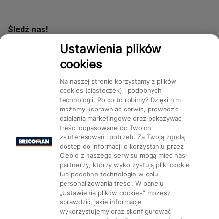
Śledź nas!
Ustawienia plików
cookies
Dostępność
Na naszej stronie korzystamy z plików
cookies (ciasteczek) i podobnych
technologii. Po co to robimy? Dzięki nim
możemy usprawniać serwis, prowadzić
działania marketingowe oraz pokazywać
Mapa Strony:
Kategorie
treści dopasowane do Twoich
Produkty
Marki
CMS
zainteresowań i potrzeb. Za Twoją zgodą
dostęp do informacji o korzystaniu przez
Ciebie z naszego serwisu mogą mieć nasi
partnerzy, którzy wykorzystują pliki cookie
lub podobne technologie w celu
personalizowania treści. W panelu
Ustawienia plików cookie
„Ustawienia plików cookies” możesz
sprawdzić, jakie informacje
wykorzystujemy oraz skonfigurować