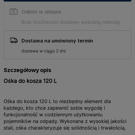
Odbiór w sklepie
Brak możliwości dostawy wybraną metodą.
Dostawa na umówiony termin
dostawa w ciągu 2 dni
Szczegółowy opis
Ośka do kosza 120 L
Ośka do kosza 120 L to niezbędny element dla
każdego, kto chce zapewnić sobie wygodę i
funkcjonalność w codziennym użytkowaniu
pojemników na odpady. Wykonana z wysokiej jakości
stali, ośka charakteryzuje się solidnością i trwałością,
co gwarantuje długotrwałe użytkowanie. Dzięki