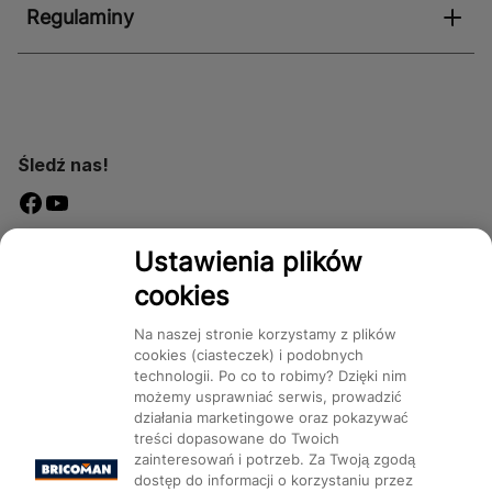
Regulaminy
Śledź nas!
Dostępność
Ustawienia plików
cookies
Na naszej stronie korzystamy z plików
cookies (ciasteczek) i podobnych
technologii. Po co to robimy? Dzięki nim
Mapa Strony:
Kategorie
Produkty
Marki
CMS
możemy usprawniać serwis, prowadzić
działania marketingowe oraz pokazywać
treści dopasowane do Twoich
zainteresowań i potrzeb. Za Twoją zgodą
dostęp do informacji o korzystaniu przez