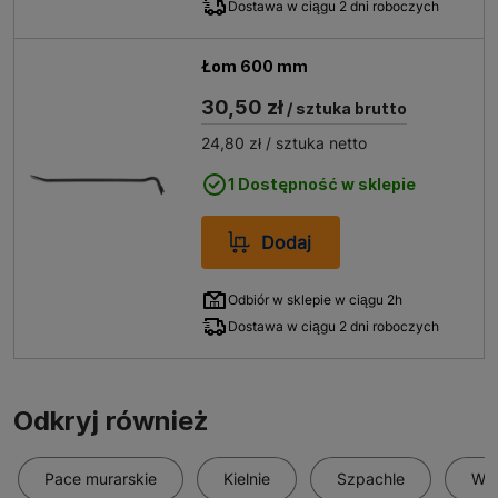
Dostawa w ciągu 2 dni roboczych
Łom 600 mm
30,50 zł
/ sztuka brutto
24,80 zł
/ sztuka netto
1 Dostępność w sklepie
Dodaj
Odbiór w sklepie w ciągu 2h
Dostawa w ciągu 2 dni roboczych
Odkryj również
Pace murarskie
Kielnie
Szpachle
Wia