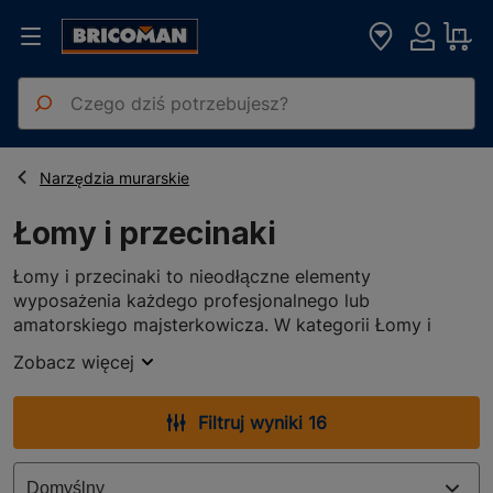
Strona główna
Narzędzia ręczne
Łomy i przecinaki
Narzędzia murarskie
Łomy i przecinaki
Łomy i przecinaki to nieodłączne elementy
wyposażenia każdego profesjonalnego lub
amatorskiego majsterkowicza. W kategorii Łomy i
przecinaki w sklepie Bricoman znajdziesz szeroki
Zobacz więcej
wybór narzędzi, które ułatwią Ci wszelkie prace
budowlane i remontowe.
Łomy i przecinaki: wszechstronne
Filtruj wyniki 16
narzędzia dla budowniczych i