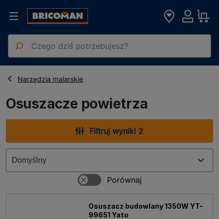
Strona główna
Narzędzia ręczne
Osuszacze powietrza
Narzędzia malarskie
Osuszacze powietrza
Filtruj wyniki 2
Osuszacz budowlany 1350W YT-
99651 Yato