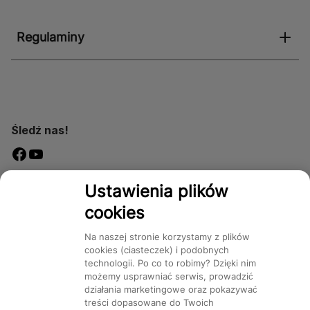
Regulaminy
Śledź nas!
Dostępność
Ustawienia plików
cookies
Na naszej stronie korzystamy z plików
cookies (ciasteczek) i podobnych
technologii. Po co to robimy? Dzięki nim
Mapa Strony:
Kategorie
Produkty
Marki
CMS
możemy usprawniać serwis, prowadzić
działania marketingowe oraz pokazywać
treści dopasowane do Twoich