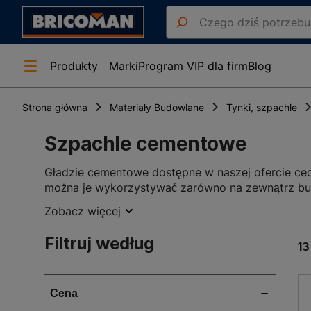
Produkty
Marki
Program VIP dla firm
Blog
Strona główna
Materiały Budowlane
Tynki, szpachle
Szpachle cementowe
Gładzie cementowe dostępne w naszej ofercie cec
można je wykorzystywać zarówno na zewnątrz bud
gwarantują odpowiednie zabezpieczenie przed mr
Zobacz więcej
promieniowania UV. W tej kategorii można znaleź
wykonanych z betonu oraz żelbetonu. Świetnie sp
Filtruj według
13
konstrukcji.
Gładzie szpachlowe cementowe
Gładzie szpachlowe wykorzystuje się do szpachl
tynkach żywicznych i cementowo-wapiennych. Pon