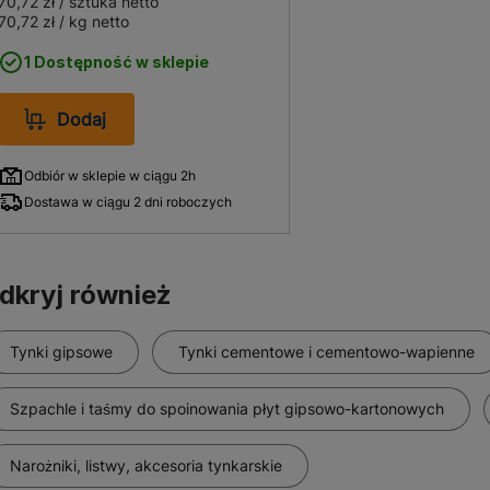
70,72 zł
/ sztuka netto
70,72 zł
/ kg netto
1 Dostępność w sklepie
Dodaj
Odbiór w sklepie w ciągu 2h
Dostawa w ciągu 2 dni roboczych
dkryj również
Tynki gipsowe
Tynki cementowe i cementowo-wapienne
Szpachle i taśmy do spoinowania płyt gipsowo-kartonowych
Narożniki, listwy, akcesoria tynkarskie