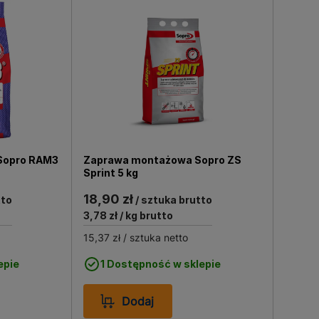
farbami dyspersyjnymi.
 gipsowej. Co jednak istotne, jej
rsalna masa szpachlowa jest także
niej szlifować. Szpachle
.
Sopro RAM3
Zaprawa montażowa Sopro ZS
Sprint 5 kg
18,90 zł
tto
/ sztuka brutto
3,78 zł
/ kg brutto
15,37 zł
/ sztuka netto
epie
1 Dostępność w sklepie
Dodaj