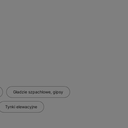
Gładzie szpachlowe, gipsy
Tynki elewacyjne