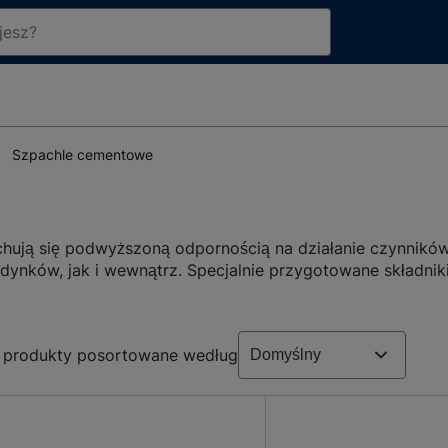
Szpachle cementowe
hują się podwyższoną odpornością na działanie czynnikó
ynków, jak i wewnątrz. Specjalnie przygotowane składnik
ozem, opadami atmosferycznymi oraz środkami chemicznym
ć szpachel cementowe służące między innymi do uzupełnia
rawdzą się do naprawy słupów, wsporników, stropów, balk
produkty posortowane według
owania na podłożach betonowych, tradycyjnych tynkach ce
adto świetnie sprawdzają się do szpachlowania powierzc