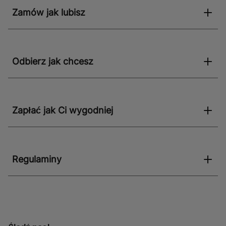
zastosowaniu, można je wykorzystywać nie tylko do
Zamów jak lubisz
prac budowlanych, ale także w ogrodnictwie.
Zachęcamy do sprawdzenia także innych kategorii w
naszym sklepie i składach budowlanych Bricoman.
Odbierz jak chcesz
Zapłać jak Ci wygodniej
Regulaminy