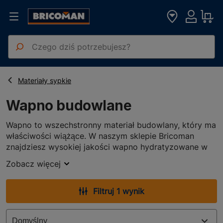
Strona główna
Materiały Budowlane
Wapno budowlane
Materiały sypkie
Wapno budowlane
Wapno to wszechstronny materiał budowlany, który ma
właściwości wiążące. W naszym sklepie Bricoman
znajdziesz wysokiej jakości wapno hydratyzowane w
konkurencyjnej cenie. Cechuje się ono unikalnymi
Zobacz więcej
właściwościami i jest szeroko stosowane do zapraw
murarskich i tynkarskich. Dzięki swoim cechom
gwarantuje właściwą sprężystość zaprawom
Filtruj 1 wynik
budowlanym. Jeśli do zaprawy doda się wapno,
wpłynie to na mikroklimat pomieszczenia.