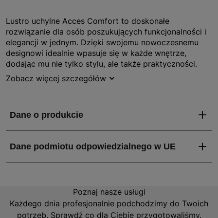
Lustro uchylne Acces Comfort to doskonałe
rozwiązanie dla osób poszukujących funkcjonalności i
elegancji w jednym. Dzięki swojemu nowoczesnemu
designowi idealnie wpasuje się w każde wnętrze,
dodając mu nie tylko stylu, ale także praktyczności.
Lustro zostało zaprojektowane z myślą o komforcie
Zobacz więcej szczegółów
użytkowania, co czyni je idealnym wyborem zarówno
do łazienki, jak i innych pomieszczeń w domu.
Jakie właściwości i zalety ma Lustro uchylne
Acces Comfort?
Lustro uchylne Acces Comfort charakteryzuje się
wysoką jakością wykonania oraz trwałością. Dzięki
możliwości regulacji kąta nachylenia użytkownik może
Poznaj nasze usługi
dostosować je do swoich indywidualnych potrzeb, co
Każdego dnia profesjonalnie podchodzimy do Twoich
jest szczególnie przydatne podczas codziennych
potrzeb. Sprawdź co dla Ciebie przygotowaliśmy.
czynności pielęgnacyjnych. Produkt jest lekki, co