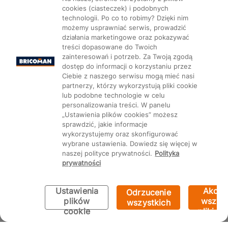
cookies (ciasteczek) i podobnych
technologii. Po co to robimy? Dzięki nim
możemy usprawniać serwis, prowadzić
działania marketingowe oraz pokazywać
Mapa Strony:
Kategorie
treści dopasowane do Twoich
Produkty
Marki
CMS
zainteresowań i potrzeb. Za Twoją zgodą
dostęp do informacji o korzystaniu przez
Ciebie z naszego serwisu mogą mieć nasi
partnerzy, którzy wykorzystują pliki cookie
lub podobne technologie w celu
personalizowania treści. W panelu
Ustawienia plików cookie
„Ustawienia plików cookies” możesz
sprawdzić, jakie informacje
wykorzystujemy oraz skonfigurować
wybrane ustawienia. Dowiedz się więcej w
naszej polityce prywatności.
Polityka
prywatności
Ustawienia
Akcep
Odrzucenie
plików
wszyst
wszystkich
cookie
pliki co
Bricoman 2026 ©