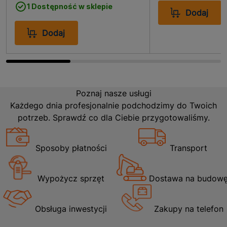
1 Dostępność w sklepie
wygląd całej instalacji. Jest to idealne rozwiązanie
Dodaj
zarówno dla profesjonalistów, jak i majsterkowiczów,
którzy cenią sobie estetykę i funkcjonalność w swoich
Dodaj
projektach. Produkt ten sprawdzi się w domach,
biurach oraz wszędzie tam, gdzie liczy się schludny i
profesjonalny wygląd instalacji.
Poznaj nasze usługi
Każdego dnia profesjonalnie podchodzimy do Twoich
potrzeb. Sprawdź co dla Ciebie przygotowaliśmy.
Sposoby płatności
Transport
Wypożycz sprzęt
Dostawa na budow
Obsługa inwestycji
Zakupy na telefon