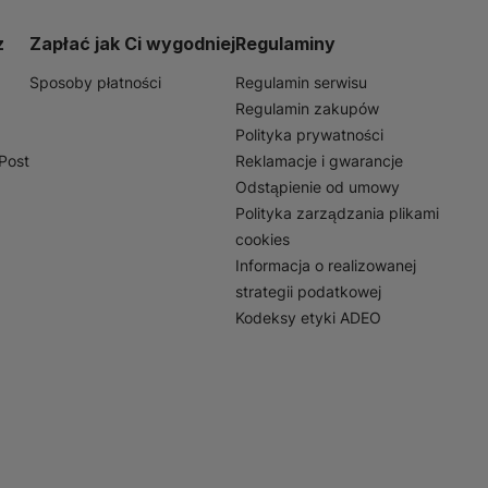
zenia, ale także zwiększa
instalację, Kanał MKE
z
Zapłać jak Ci wygodniej
Regulaminy
Sposoby płatności
Regulamin serwisu
Regulamin zakupów
Polityka prywatności
nPost
Reklamacje i gwarancje
Odstąpienie od umowy
Polityka zarządzania plikami
cookies
Informacja o realizowanej
strategii podatkowej
Kodeksy etyki ADEO