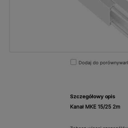
Dodaj do porównywar
Szczegółowy opis
Kanał MKE 15/25 2m
Kanał MKE 15/25 2m to nie