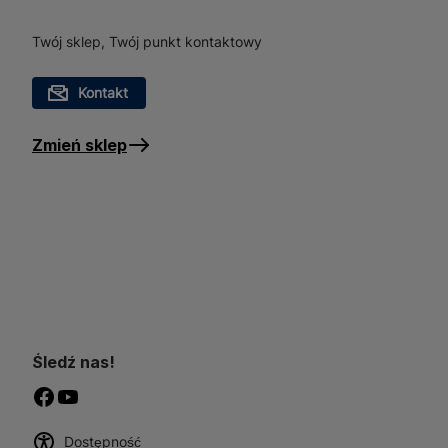
skutecznie zapobiec pląta
bezpieczeństwo użytkownik
Twój sklep, Twój punkt kontaktowy
15/25 2m będzie doskonał
Kontakt
Zmień sklep
Śledź nas!
Dostępność