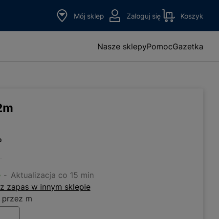
Mój sklep
Zaloguj się
Koszyk
Nasze sklepy
Pomoc
Gazetka
 2m
o
e
Aktualizacja co 15 min
z zapas w innym sklepie
 przez m