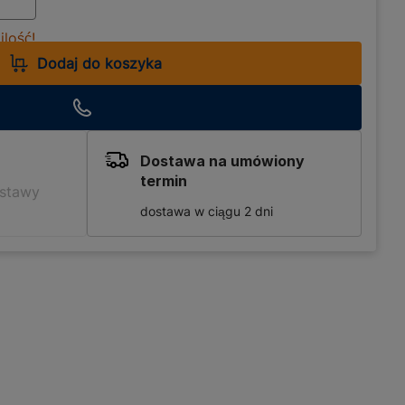
lość!
Dodaj do koszyka
Dostawa na umówiony
termin
ostawy
dostawa w ciągu 2 dni
skonale sprawdzi się w