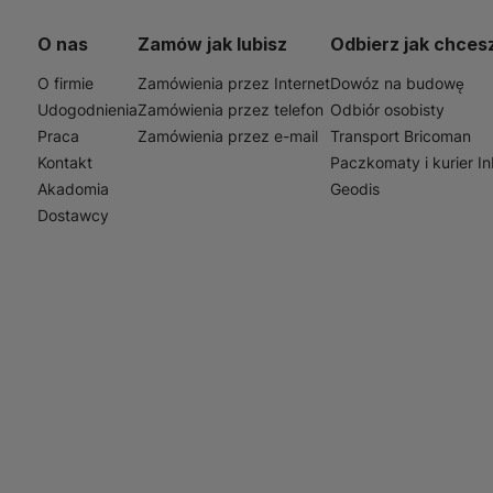
ninie przewodów, co nie tylko poprawia estetykę pomieszc
ów. Niezależnie od tego, czy planujesz remont, czy nową 
O nas
Zamów jak lubisz
Odbierz jak chces
ym wyborem, który spełni Twoje oczekiwania.
O firmie
Zamówienia przez Internet
Dowóz na budowę
Udogodnienia
Zamówienia przez telefon
Odbiór osobisty
Praca
Zamówienia przez e-mail
Transport Bricoman
Kontakt
Paczkomaty i kurier I
Akadomia
Geodis
Dostawcy