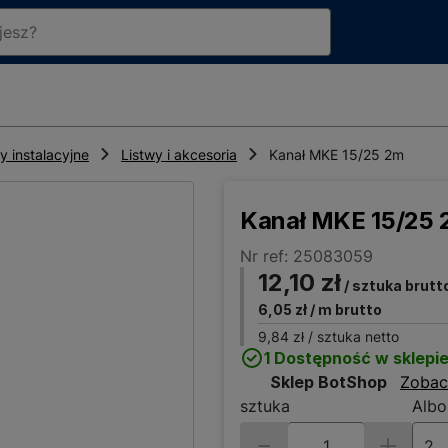
ły instalacyjne
Listwy i akcesoria
Kanał MKE 15/25 2m
Kanał MKE 15/25
Nr ref: 25083059
12,10 zł
/ sztuka brutt
6,05 zł
/ m brutto
9,84 zł
/ sztuka netto
1 Dostępność w sklepi
Sklep BotShop
Zobac
sztuka
Albo